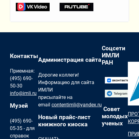
Соцсети
ИМЛИ
Контакты
Администрация сайта
РАН
Приемная:
Дорогие коллеги!
(495) 690-
Информацию для сайта
50-30
ИМЛИ
info@imli.ru
присылайте на
email
contentimli@yandex.ru
Музей
Совет
ПРО
молодых
Новый прайс-лист
(495) 690-
КОР
ученых
книжного киоска
05-35 - для
ПРИ
справок