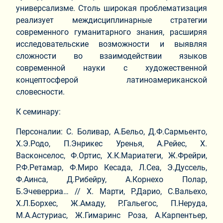
универсализме. Столь широкая проблематизация
реализует междисциплинарные стратегии
современного гуманитарного знания, расширяя
исследовательские возможности и выявляя
сложности во взаимодействии языков
современной науки с художественной
концептосферой латиноамериканской
словесности.
К семинару:
Персоналии: С. Боливар, А.Бельо, Д.Ф.Сармьенто,
Х.Э.Родо, П.Энрикес Уренья, А.Рейес, Х.
Васконселос, Ф.Ортис, Х.К.Мариатеги, Ж.Фрейри,
Р.Ф.Ретамар, Ф.Миро Кесада, Л.Сеа, Э.Дуссель,
Ф.Аинса, Д.Рибейру, А.Корнехо Полар,
Б.Эчеверриа… // Х. Марти, Р.Дарио, С.Вальехо,
Х.Л.Борхес, Ж.Амаду, Р.Гальегос, П.Неруда,
М.А.Астуриас, Ж.Гимаринс Роза, А.Карпентьер,