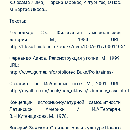
Х.Лесама Лима, Г.Гарсиа Маркес, К.Фуэнтес, О.Пас,
М.Варгас Льоса…
Тексты:
Леопольдо Сеа. Философия американской
истории. М., 1984. URL:
http://filosof.historic.ru/books/item/f00/s01/z0001105/
Фернандо Аинса. Реконструкция утопии. М., 1999.
URL:
http://www.gumer.info/bibliotek_Buks/Polit/ainsa/
Октавио Пас. Избранные эссе. М., 2001. URL:
http://royallib.com/book/pas_oktavio/izbrannie_esse.html
Концепции историко-культурной самобытности
Латинской Америки / И.А.Тертерян,
В.Н.Кутейщикова. М., 1978.
Валерий Земсков. О литературе и культуре Нового