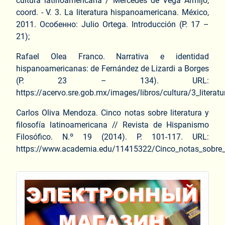
cultura latinoamericana / Mercedes de Vega Armijo,
coord. - V. 3. La literatura hispanoamericana. México,
2011. Особенно: Julio Ortega. Introducción (P. 17 –
21);
Rafael Olea Franco. Narrativa e identidad
hispanoamericanas: de Fernández de Lizardi a Borges
(P. 23 – 134). URL:
https://acervo.sre.gob.mx/images/libros/cultura/3_literatu
Carlos Oliva Mendoza. Cinco notas sobre literatura y
filosofía latinoamericana // Revista de Hispanismo
Filosófico. N.º 19 (2014). P. 101-117. URL:
https://www.academia.edu/11415322/Cinco_notas_sobre_lit