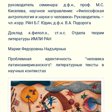
руководитель семинара: д.ф.н., проф. М.С.
Киселева, научное направление: «Философская
антропология и науки о человеке» Руководитель –
чл.-корр. РАН Б.Г. Юдин, д.ф.н. В.А. Подорога
Доклад к.филол.н., ст.н.с. Отдела теории
литературы ИМЛИ РАН
Марии Федоровны Надъярных
Проблемная идентичность "человека
латиноамериканского": литературные тексты в
научных контекстах