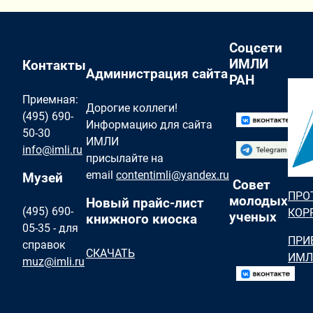
Соцсети
ИМЛИ
Контакты
Администрация сайта
РАН
Приемная:
Дорогие коллеги!
(495) 690-
Информацию для сайта
50-30
ИМЛИ
info@imli.ru
присылайте на
email
contentimli@yandex.ru
Музей
Совет
ПРО
молодых
Новый прайс-лист
(495) 690-
КОР
ученых
книжного киоска
05-35 - для
ПРИ
справок
СКАЧАТЬ
ИМЛ
muz@imli.ru