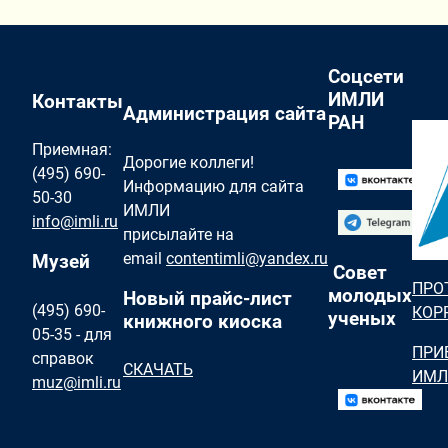
Соцсети
ИМЛИ
Контакты
Администрация сайта
РАН
Приемная:
Дорогие коллеги!
(495) 690-
Информацию для сайта
50-30
ИМЛИ
info@imli.ru
присылайте на
email
contentimli@yandex.ru
Музей
Совет
ПРО
молодых
Новый прайс-лист
(495) 690-
КОР
ученых
книжного киоска
05-35 - для
ПРИ
справок
СКАЧАТЬ
ИМЛ
muz@imli.ru