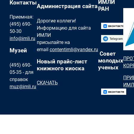
ИМЛИ
Контакты
Администрация сайта
РАН
Приемная:
Дорогие коллеги!
(495) 690-
Информацию для сайта
50-30
ИМЛИ
info@imli.ru
присылайте на
email
contentimli@yandex.ru
Музей
Совет
ПРО
молодых
Новый прайс-лист
(495) 690-
КОР
ученых
книжного киоска
05-35 - для
ПРИ
справок
СКАЧАТЬ
ИМЛ
muz@imli.ru