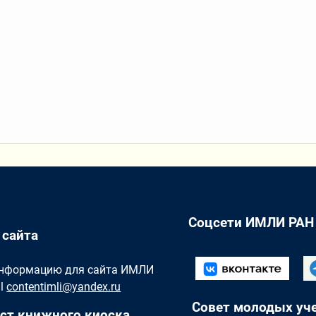
Соцсети ИМЛИ РАН
 сайта
Информацию для сайта ИМЛИ
il
contentimli@yandex.ru
Совет молодых уч
ст книжного киоска