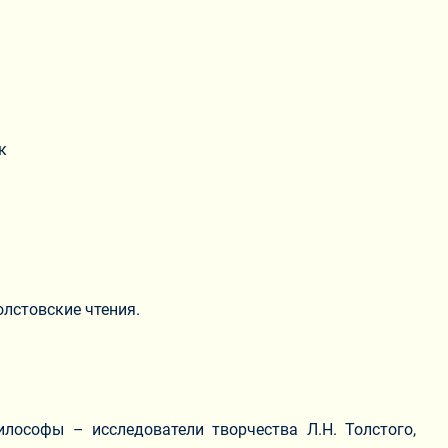
к
олстовские чтения.
илософы – исследователи творчества Л.Н. Толстого,