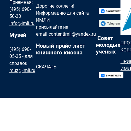
Приемная:
Дорогие коллеги!
(495) 690-
Информацию для сайта
50-30
ИМЛИ
info@imli.ru
присылайте на
email
contentimli@yandex.ru
Музей
Совет
ПРО
молодых
Новый прайс-лист
(495) 690-
КОР
ученых
книжного киоска
05-35 - для
ПРИ
справок
СКАЧАТЬ
ИМЛ
muz@imli.ru