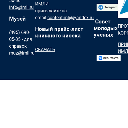
50-30
ИМЛИ
info@imli.ru
присылайте на
email
contentimli@yandex.ru
Музей
Совет
ПРО
молодых
Новый прайс-лист
(495) 690-
КОР
ученых
книжного киоска
05-35 - для
ПРИ
справок
СКАЧАТЬ
ИМЛ
muz@imli.ru