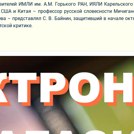
ителей ИМЛИ им. А.М. Горького РАН, ИЯЛИ Карельского 
з США и Китая – профессор русской словесности Мичига
ва – представлял С. В. Байнин, защитивший в начале ок
тской критике.