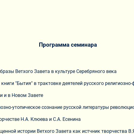
Программа семинара
бразы Ветхого Завета в культуре Серебряного века
книги "Бытия" в трактовке деятелей русского религиозно
и и в Новом Завете
озно-утопическое сознание русской литературы революцио
рчестве Н.А. Клюева и С.А. Есенина
енной истории Ветхого Завета как истчник творчества В.