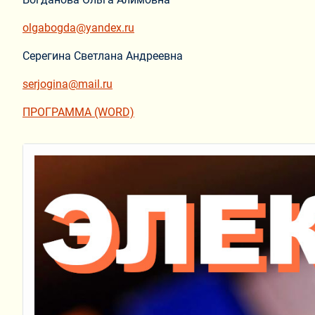
olgabogda@yandex.ru
Серегина Светлана Андреевна
serjogina@mail.ru
ПРОГРАММА (WORD)