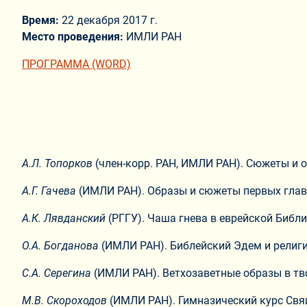
Время:
22 декабря 2017 г.
Место проведения:
ИМЛИ РАН
ПРОГРАММА (WORD)
А.Л. Топорков
(член-корр. РАН, ИМЛИ РАН). Сюжеты и о
А.Г. Гачева
(ИМЛИ РАН). Образы и сюжеты первых глав 
А.К. Лявданский
(РГГУ). Чаша гнева в еврейской Библи
О.А. Богданова
(ИМЛИ РАН). Библейский Эдем и религи
С.А. Серегина
(ИМЛИ РАН). Ветхозаветные образы в тво
М.В. Скороходов
(ИМЛИ РАН). Гимназический курс Свящ