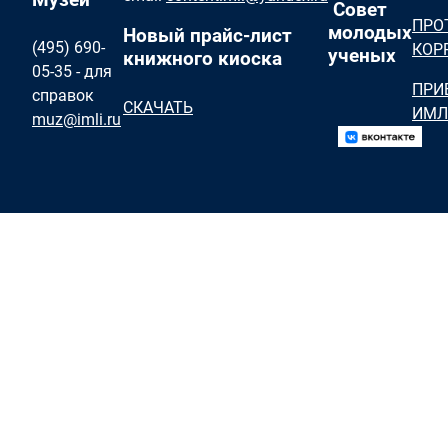
Совет
ПРО
молодых
Новый прайс-лист
(495) 690-
КОР
ученых
книжного киоска
05-35 - для
ПРИ
справок
СКАЧАТЬ
ИМЛ
muz@imli.ru