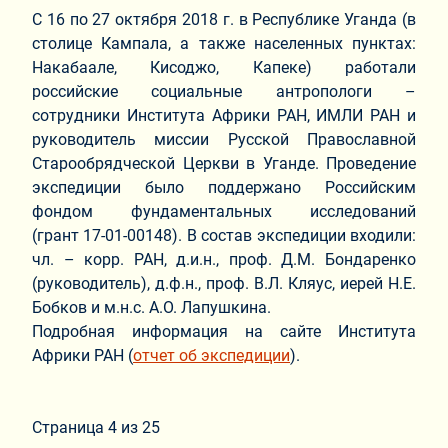
С 16 по 27 октября 2018 г. в Республике Уганда (в
столице Кампала, а также населенных пунктах:
Накабаале, Кисоджо, Капеке) работали
российские социальные антропологи –
сотрудники Института Африки РАН, ИМЛИ РАН и
руководитель миссии Русской Православной
Старообрядческой Церкви в Уганде. Проведение
экспедиции было поддержано Российским
фондом фундаментальных исследований
(грант
17-01-00148
). В состав экспедиции входили:
чл. – корр. РАН, д.и.н., проф. Д.М. Бондаренко
(руководитель), д.ф.н., проф. В.Л. Кляус, иерей Н.Е.
Бобков и м.н.с. А.О. Лапушкина.
Подробная информация на сайте Института
Африки РАН (
отчет об экспедиции
).
Страница 4 из 25