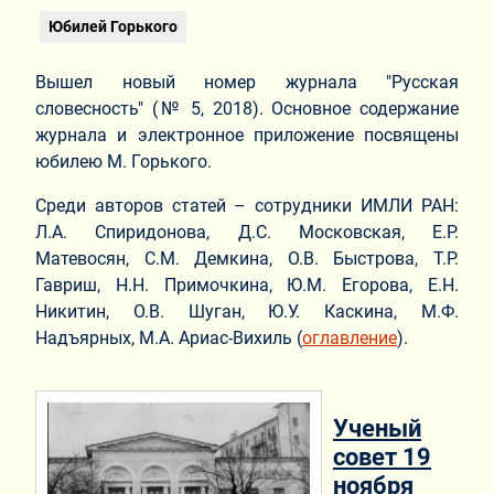
Юбилей Горького
Вышел новый номер журнала "Русская
словесность" (№ 5, 2018). Основное содержание
журнала и электронное приложение посвящены
юбилею М. Горького.
Среди авторов статей – сотрудники ИМЛИ РАН:
Л.А. Спиридонова, Д.С. Московская, Е.Р.
Матевосян, С.М. Демкина, О.В. Быстрова, Т.Р.
Гавриш, Н.Н. Примочкина, Ю.М. Егорова, Е.Н.
Никитин, О.В. Шуган, Ю.У. Каскина, М.Ф.
Надъярных, М.А. Ариас-Вихиль (
оглавление
).
Ученый
совет 19
ноября