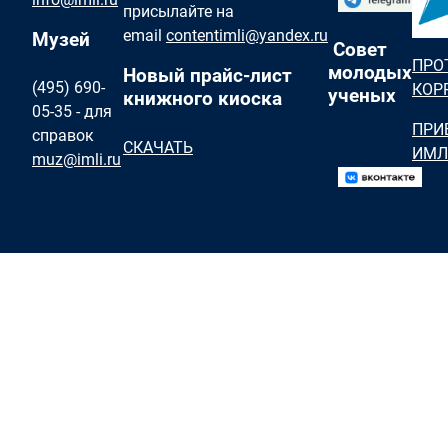
присылайте на
email
contentimli@yandex.ru
Музей
Совет
ПРО
молодых
Новый прайс-лист
(495) 690-
КОР
ученых
книжного киоска
05-35 - для
ПРИ
справок
СКАЧАТЬ
ИМЛ
muz@imli.ru