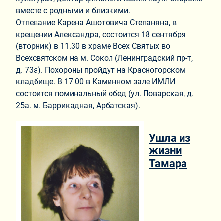
вместе с родными и близкими.
Отпевание Карена Ашотовича Степаняна, в
крещении Александра, состоится 18 сентября
(вторник) в 11.30 в храме Всех Святых во
Всехсвятском на
м.
Сокол
(
Ленинградский пр-т,
д.
73а
). Похороны пройдут на Красногорском
кладбище. В 17.00 в Каминном зале ИМЛИ
состоится поминальный обед (
ул. Поварская, д.
25а
.
м.
Баррикадная
, Арбатская).
Ушла из
жизни
Тамара