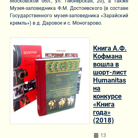
Московской обл., ул. Пионерская, 20), а также
Музея-заповедника Ф.М. Достоевского (в составе
Государственного музея-заповедника «Зарайский
кремль») в д. Даровое и с. Моногарово.
Книга А.Ф.
Кофмана
вошла в
шорт-лист
Humanitas
на
конкурсе
«Книга
года»
(2018)
Информация о мат
13