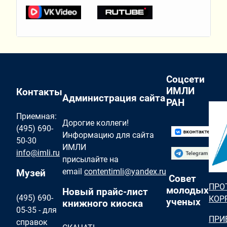
Соцсети
ИМЛИ
Контакты
Администрация сайта
РАН
Приемная:
Дорогие коллеги!
(495) 690-
Информацию для сайта
50-30
ИМЛИ
info@imli.ru
присылайте на
email
contentimli@yandex.ru
Музей
Совет
ПРО
молодых
Новый прайс-лист
(495) 690-
КОР
ученых
книжного киоска
05-35 - для
ПРИ
справок