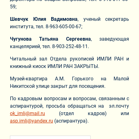
59;
Шевчук Юлия Вадимовна
, ученый секретарь
института, тел. 8-963-605-00-67;
Чугунова Татьяна Сергеевна
, заведующая
канцелярией, тел. 8-903-252-48-11.
Читальный зал Отдела рукописей ИМЛИ РАН и
книжный киоск ИМЛИ РАН ЗАКРЫТЫ.
Музей-квартира А.М. Горького на Малой
Никитской улице закрыт для посещения.
По кадровым вопросам и вопросам, связанным с
аспирантурой, просьба обращаться на эл.почту
ok_imli@mail.ru
(отдел кадров) или
asp.imli@yandex.ru
(аспирантура).