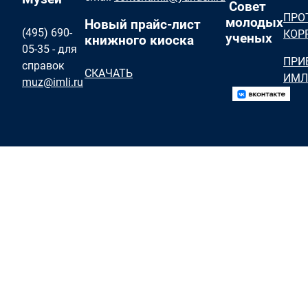
Совет
ПРО
молодых
Новый прайс-лист
(495) 690-
КОР
ученых
книжного киоска
05-35 - для
ПРИ
справок
СКАЧАТЬ
ИМЛ
muz@imli.ru