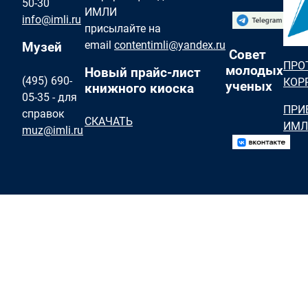
50-30
ИМЛИ
info@imli.ru
присылайте на
email
contentimli@yandex.ru
Музей
Совет
ПРО
молодых
Новый прайс-лист
(495) 690-
КОР
ученых
книжного киоска
05-35 - для
ПРИ
справок
СКАЧАТЬ
ИМЛ
muz@imli.ru