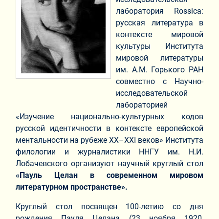
лаборатория Rossica:
русская литература в
контексте мировой
культуры Института
мировой литературы
им. А.М. Горького РАН
совместно с Научно-
исследовательской
лабораторией
«Изучение национально-культурных кодов
русской идентичности в контексте европейской
ментальности на рубеже XX–XXI веков» Института
филологии и журналистики ННГУ им. Н.И.
Лобачевского организуют научный круглый стол
«Пауль Целан в современном мировом
литературном пространстве».
Круглый стол посвящен 100-летию со дня
рождения Пауля Целана (23 ноября 1920,