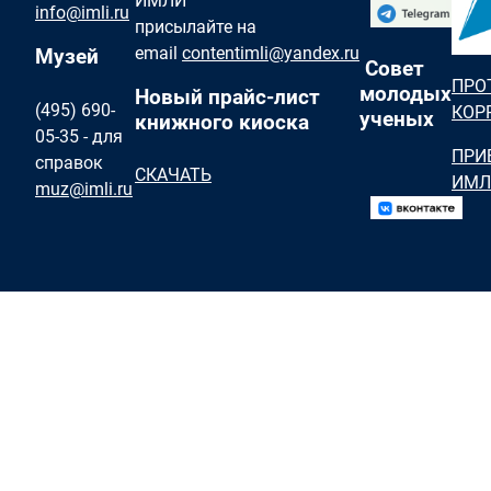
ИМЛИ
info@imli.ru
присылайте на
email
contentimli@yandex.ru
Музей
Совет
ПРО
молодых
Новый прайс-лист
(495) 690-
КОР
ученых
книжного киоска
05-35 - для
ПРИ
справок
СКАЧАТЬ
ИМЛ
muz@imli.ru