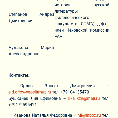
истории русской
литературы
Степанов Андрей
филологического
Дмитриевич
факультета СПбГУ, д.ф.н.,
член Чеховской комиссии
РАН
Чудакова Мария
Александровна
Контакты:
Орлов Эрнест Дмитриевич –
e.d.orlov@goslitmuz.ru
тел. +79104135470
Бушканец Лия Ефимовна –
lika_kzn@mail.ru
тел.
+79172595421
Иванова Наталья Фёдоровна –
nfi@inbox.ru
тел.