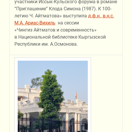
участники Иссык-Кульского форума в романе
“Приглашение” Клода Симона (1987). К 100-
летию Ч. Айтматова» выступила
д.ф.н., в.н.с.
М.А. Ариас-Вихиль
на сессии
«
Ч
ингиз
Айтматов и современность»
в
Национальной библиотеке Кыргызской
Республики им. А.Осмонова
.