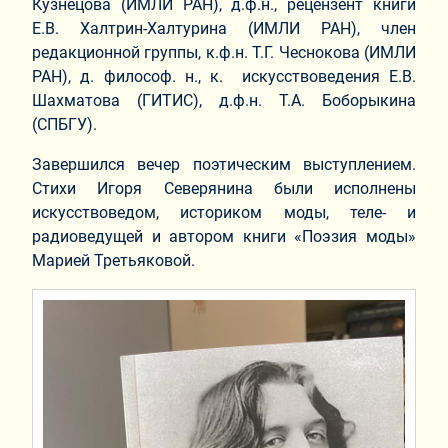
Кузнецова (ИМЛИ РАН), д.ф.н., рецензент книги
Е.В. Халтрин-Халтурина (ИМЛИ РАН), член
редакционной группы, к.ф.н. Т.Г. Чеснокова (ИМЛИ
РАН), д. философ. н., к. искусствоведения Е.В.
Шахматова (ГИТИС), д.ф.н. Т.А. Боборыкина
(СПБГУ).
Завершился вечер поэтическим выступлением.
Стихи Игоря Северянина были исполнены
искусствоведом, историком моды, теле- и
радиоведущей и автором книги «Поэзия моды»
Марией Третьяковой.