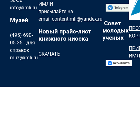
50-30
ИМЛИ
info@imli.ru
присылайте на
email
contentimli@yandex.ru
Музей
Совет
ПРО
молодых
Новый прайс-лист
(495) 690-
КОР
ученых
книжного киоска
05-35 - для
ПРИ
справок
СКАЧАТЬ
ИМЛ
muz@imli.ru