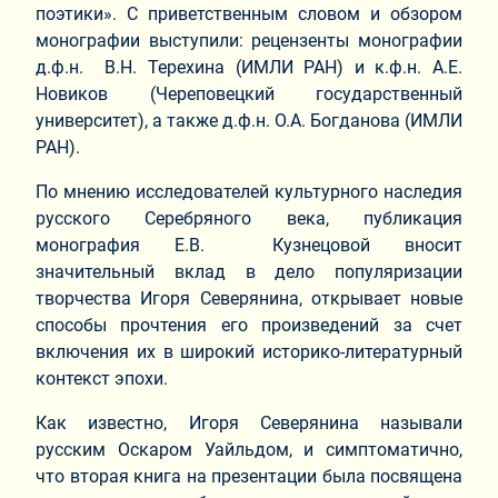
поэтики». С приветственным словом и обзором
монографии выступили: рецензенты монографии
д.ф.н. В.Н. Терехина (ИМЛИ РАН) и к.ф.н. А.Е.
Новиков (Череповецкий государственный
университет), а также д.ф.н. О.А. Богданова (ИМЛИ
РАН).
По мнению исследователей культурного наследия
русского Серебряного века, публикация
монография Е.В. Кузнецовой вносит
значительный вклад в дело популяризации
творчества Игоря Северянина, открывает новые
способы прочтения его произведений за счет
включения их в широкий историко-литературный
контекст эпохи.
Как известно, Игоря Северянина называли
русским Оскаром Уайльдом, и симптоматично,
что вторая книга на презентации была посвящена