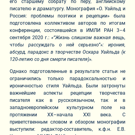
его старшему собрату по перу, английскому
писателю и драматургу. Монография «О. Уайльд и
Россия: проблемы поэтики и рецепции» была
подготовлена коллективом авторов по итогам
конференции, состоявшейся в ИМЛИ РАН 3–4
сентября 2020 г.:
«“Жизнь слишком важная вещь,
чтобы рассуждать о ней серьезно”»: ирония,
абсурд, парадокс в творчестве Оскара Уайльда (к
120-летию со дня смерти писателя)».
Однако подготовленные в результате статьи не
ограничились только парадоксальностью и
ироничностью стиля Уайльда. Были затронуты
важнейшие аспекты рецепции творчества
писателя как в русскоязычном, так и в
западноевропейском культурном поле на
протяжении ХХ–начала ХХI века. С
приветственным словом и обзором монографии
выступили: редактор-составитель, к.ф.н. Е.В.