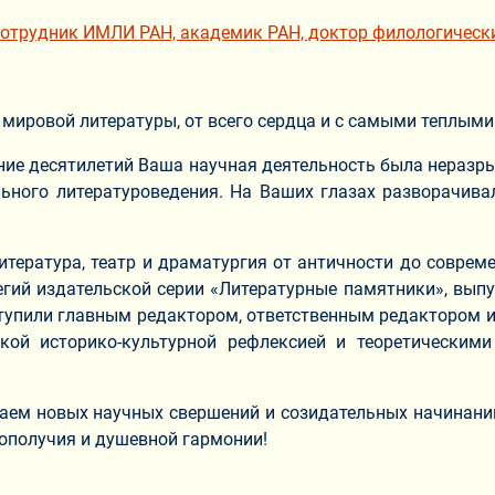
отрудник ИМЛИ РАН, академик РАН, доктор филологически
 мировой литературы, от всего сердца и с самыми теплым
ение десятилетий Ваша научная деятельность была неразр
ьного литературоведения. На Ваших глазах разворачива
тература, театр и драматургия от античности до соврем
гий издательской серии «Литературные памятники», выпу
ступили главным редактором, ответственным редактором 
кой историко-культурной рефлексией и теоретическим
лаем новых научных свершений и созидательных начинаний
гополучия и душевной гармонии!