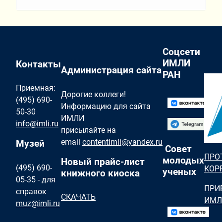
Соцсети
ИМЛИ
Контакты
Администрация сайта
РАН
Приемная:
Дорогие коллеги!
(495) 690-
Информацию для сайта
50-30
ИМЛИ
info@imli.ru
присылайте на
email
contentimli@yandex.ru
Музей
Совет
ПРО
молодых
Новый прайс-лист
(495) 690-
КОР
ученых
книжного киоска
05-35 - для
ПРИ
справок
СКАЧАТЬ
ИМЛ
muz@imli.ru