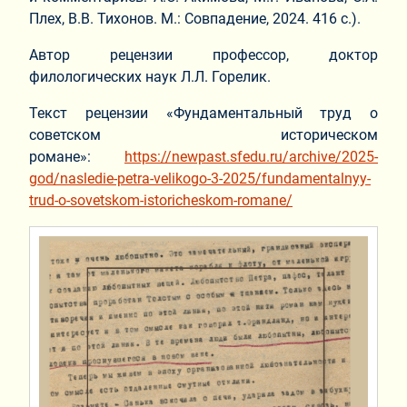
Плех, В.В. Тихонов. М.: Совпадение, 2024. 416 с.).
Автор рецензии профессор, доктор
филологических наук Л.Л. Горелик.
Текст рецензии «Фундаментальный труд о
советском историческом
романе»:
https://newpast.sfedu.ru/archive/2025-
god/nasledie-petra-velikogo-3-2025/fundamentalnyy-
trud-o-sovetskom-istoricheskom-romane/