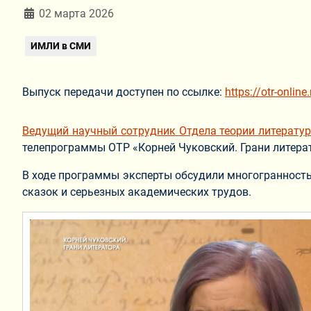
Информация о материале
02 марта 2026
ИМЛИ в СМИ
Выпуск передачи доступен по ссылке:
https://otr-onli
Ведущий научный сотрудник Отдела теории литерату
телепрограммы ОТР «Корней Чуковский. Грани литерат
В ходе программы эксперты обсудили многогранность 
сказок и серьезных академических трудов.