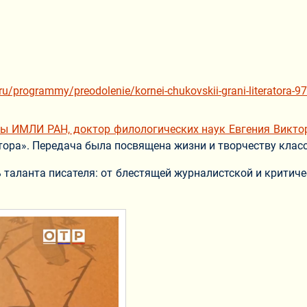
ne.ru/programmy/preodolenie/kornei-chukovskii-grani-literato
ры ИМЛИ РАН, доктор филологических наук Евгения Викто
ора». Передача была посвящена жизни и творчеству класс
таланта писателя: от блестящей журналистской и критиче