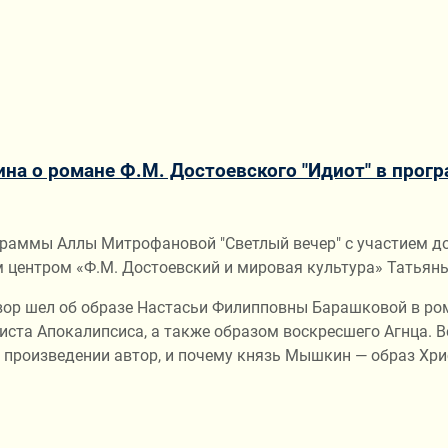
ина о романе Ф.М. Достоевского "Идиот" в прог
граммы Аллы Митрофановой "Светлый вечер" с участием до
 центром «Ф.М. Достоевский и мировая культура» Татьян
р шел об образе Настасьи Филипповны Барашковой в роман
ста Апокалипсиса, а также образом воскресшего Агнца. В
 произведении автор, и почему князь Мышкин — образ Хри