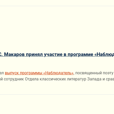
. Макаров принял участие в программе «Наблю
шел
выпуск программы «Наблюдатель»
, посвященный поэту
й сотрудник Отдела классических литератур Запада и ср