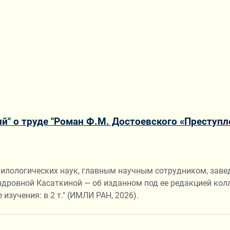
й" о труде "Роман Ф.М. Достоевского «Преступл
филологических наук, главным научным сотрудником, зав
ндровной Касаткиной — об изданном под ее редакцией кол
изучения: в 2 т." (ИМЛИ РАН, 2026).