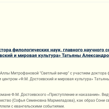
ктора филологических наук, главного научного 
вский и мировая культура» Татьяны Александр
Аллы Митрофановой "Светлый вечер" с участием доктора ф
 центром «Ф.М. Достоевский и мировая культура» Татьян
мане Ф.М. Достоевского «Преступление и наказание». Вед
чество (Софья Семеновна Мармеладова), как образ Сони с
аллели с евангельскими событиями.