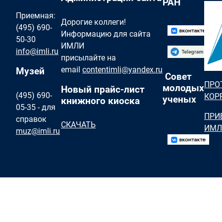
РАН
Приемная:
Дорогие коллеги!
(495) 690-
Информацию для сайта
50-30
ИМЛИ
info@imli.ru
присылайте на
email
contentimli@yandex.ru
Музей
Совет
ПРО
молодых
Новый прайс-лист
(495) 690-
КОР
ученых
книжного киоска
05-35 - для
ПРИ
справок
СКАЧАТЬ
ИМЛ
muz@imli.ru