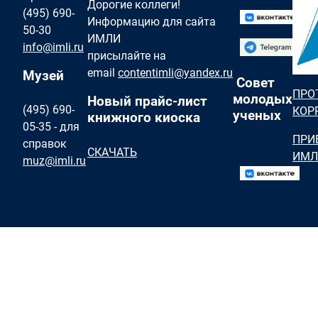
Дорогие коллеги!
(495) 690-
Информацию для сайта
50-30
ИМЛИ
info@imli.ru
присылайте на
email
contentimli@yandex.ru
Музей
Совет
ПРО
молодых
Новый прайс-лист
(495) 690-
КОР
ученых
книжного киоска
05-35 - для
ПРИ
справок
СКАЧАТЬ
ИМЛ
muz@imli.ru