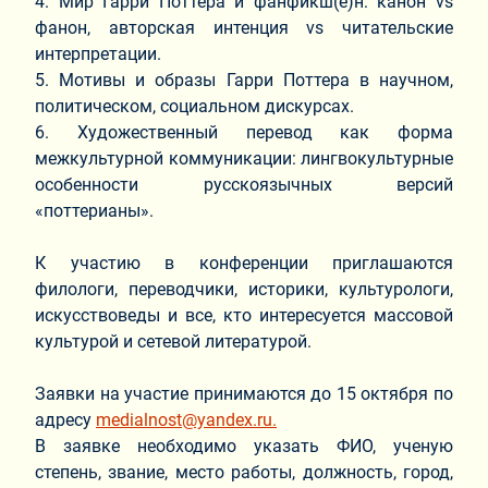
4. Мир Гарри Поттера и фанфикш(е)н: канон vs
фанон, авторская интенция vs читательские
интерпретации.
5. Мотивы и образы Гарри Поттера в научном,
политическом, социальном дискурсах.
6. Художественный перевод как форма
межкультурной коммуникации: лингвокультурные
особенности русскоязычных версий
«поттерианы».
К участию в конференции приглашаются
филологи, переводчики, историки, культурологи,
искусствоведы и все, кто интересуется массовой
культурой и сетевой литературой.
Заявки на участие принимаются до 15 октября по
адресу
medialnost@yandex.ru
.
В заявке необходимо указать ФИО, ученую
степень, звание, место работы, должность, город,