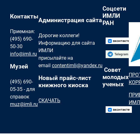
Соцсети
ИМЛИ
Контакты
Администрация сайта
РАН
Приемная:
Дорогие коллеги!
(495) 690-
Информацию для сайта
50-30
ИМЛИ
info@imli.ru
присылайте на
email
contentimli@yandex.ru
Музей
Совет
ПРО
молодых
Новый прайс-лист
(495) 690-
КОР
ученых
книжного киоска
05-35 - для
ПРИ
справок
СКАЧАТЬ
ИМЛ
muz@imli.ru