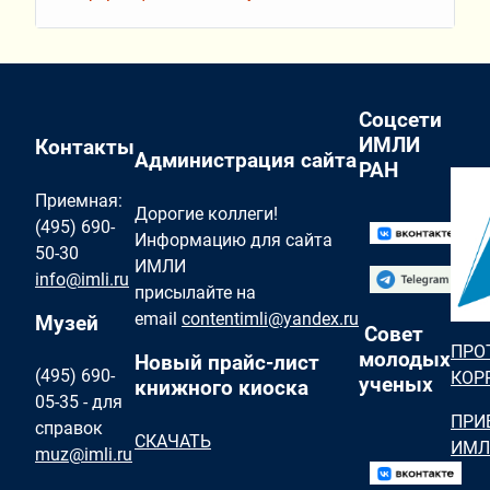
Соцсети
ИМЛИ
Контакты
Администрация сайта
РАН
Приемная:
Дорогие коллеги!
(495) 690-
Информацию для сайта
50-30
ИМЛИ
info@imli.ru
присылайте на
email
contentimli@yandex.ru
Музей
Совет
ПРО
молодых
Новый прайс-лист
(495) 690-
КОР
ученых
книжного киоска
05-35 - для
ПРИ
справок
СКАЧАТЬ
ИМЛ
muz@imli.ru