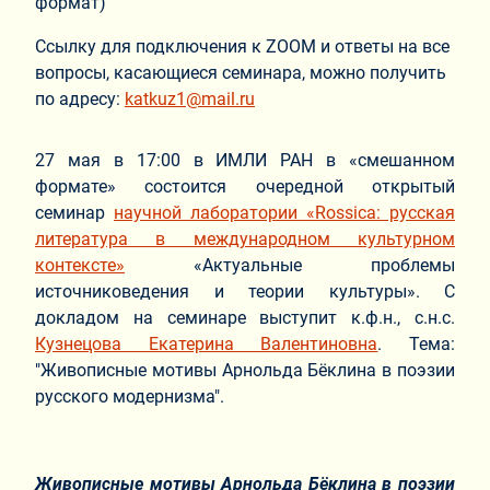
формат)
Ссылку для подключения к ZOOM и ответы на все
вопросы, касающиеся семинара, можно получить
по адресу:
katkuz1@mail.ru
27 мая в 17:00 в ИМЛИ РАН в «смешанном
формате» состоится очередной открытый
семинар
научной лаборатории «Rossica: русская
литература в международном культурном
контексте»
«Актуальные проблемы
источниковедения и теории культуры». C
докладом на семинаре выступит к.ф.н., с.н.с.
Кузнецова Екатерина Валентиновна
. Тема:
"Живописные мотивы Арнольда Бёклина в поэзии
русского модернизма".
Живописные мотивы Арнольда Бёклина
в поэзии