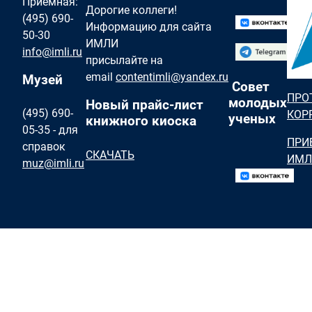
Приемная:
Дорогие коллеги!
(495) 690-
Информацию для сайта
50-30
ИМЛИ
info@imli.ru
присылайте на
email
contentimli@yandex.ru
Музей
Совет
ПРО
молодых
Новый прайс-лист
(495) 690-
КОР
ученых
книжного киоска
05-35 - для
ПРИ
справок
СКАЧАТЬ
ИМЛ
muz@imli.ru