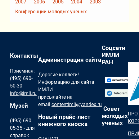
2007
2006
2005
2004
2003
Конференции молодых ученых
Соцсети
ИМЛИ
Контакты
Администрация сайта
РАН
Приемная:
Дорогие коллеги!
(495) 690-
Информацию для сайта
50-30
ИМЛИ
info@imli.ru
присылайте на
email
contentimli@yandex.ru
Музей
Совет
ПРО
молодых
Новый прайс-лист
(495) 690-
КОР
ученых
книжного киоска
05-35 - для
ПРИ
справок