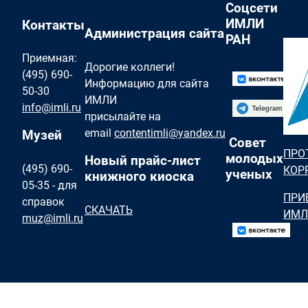
Соцсети
ИМЛИ
Контакты
Администрация сайта
РАН
Приемная:
Дорогие коллеги!
(495) 690-
Информацию для сайта
50-30
ИМЛИ
info@imli.ru
присылайте на
email
contentimli@yandex.ru
Музей
Совет
ПРО
молодых
Новый прайс-лист
(495) 690-
КОР
ученых
книжного киоска
05-35 - для
ПРИ
справок
СКАЧАТЬ
ИМЛ
muz@imli.ru