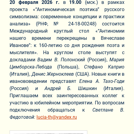
20 февраля 2026 г.
в
19.00
(мск.) в рамках
проекта «“Антиномическая поэтика” русского
символизма: современные концепции и практики
анализа» (РНФ, № 24-18-00248) состоится
Международный круглый стол «“Антиномии
нашего времени перекрещены в Вячеславе
Иванове”: к 160-летию со дня рождения поэта и
мыслителя». На круглом столе выступят с
докладами
Вадим В. Полонский
(Россия),
Мария
Цимборска-Лебода
(Польша),
Стефано Каприо
(Италия),
Денис Жерноклеев
(США). Новые книги в
иванововедении представят
Елена А. Тахо-Годи
(Россия)
и Андрей Б. Шишкин
(Италия).
Приглашаем всех заинтересованных коллег к
участию в юбилейном мероприятии. По вопросам
подключения обращаться к
Светлане В.
Федотовой:
lucia-th@yandex.ru