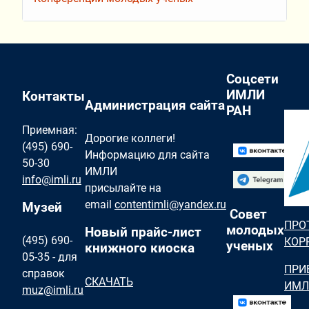
Соцсети
ИМЛИ
Контакты
Администрация сайта
РАН
Приемная:
Дорогие коллеги!
(495) 690-
Информацию для сайта
50-30
ИМЛИ
info@imli.ru
присылайте на
email
contentimli@yandex.ru
Музей
Совет
ПРО
молодых
Новый прайс-лист
(495) 690-
КОР
ученых
книжного киоска
05-35 - для
ПРИ
справок
СКАЧАТЬ
ИМЛ
muz@imli.ru