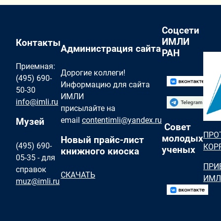
Соцсети
ИМЛИ
Контакты
Администрация сайта
РАН
Приемная:
Дорогие коллеги!
(495) 690-
Информацию для сайта
50-30
ИМЛИ
info@imli.ru
присылайте на
email
contentimli@yandex.ru
Музей
Совет
ПРО
молодых
Новый прайс-лист
(495) 690-
КОР
ученых
книжного киоска
05-35 - для
ПРИ
справок
СКАЧАТЬ
ИМЛ
muz@imli.ru