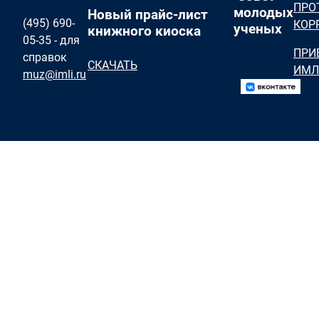
ПРО
молодых
Новый прайс-лист
(495) 690-
КОР
ученых
книжного киоска
05-35 - для
ПРИ
справок
СКАЧАТЬ
ИМЛ
muz@imli.ru