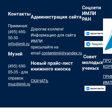
Соцсети
ИМЛИ
Контакты
Администрация сайта
РАН
Приемная:
Дорогие коллеги!
(495) 690-
Информацию для сайта
50-30
ИМЛИ
info@imli.ru
присылайте на
email
contentimli@yandex.ru
Музей
Совет
ПРО
молодых
Новый прайс-лист
(495) 690-
КОР
ученых
книжного киоска
05-35 - для
ПРИ
справок
СКАЧАТЬ
ИМЛ
muz@imli.ru