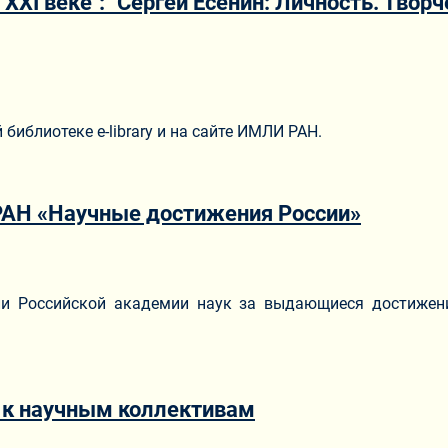
XXI веке": "Сергей Есенин: Личность. Творч
библиотеке e-library и на сайте ИМЛИ РАН.
 РАН «Научные достижения России»
ли Российской академии наук за выдающиеся достижен
 к научным коллективам