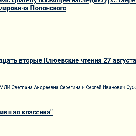
avic Quaterly посвящен наследию Д.С. Мер
мировича Полонского
цать вторые Клюевские чтения 27 августа 
ИМЛИ Светлана Андреевна Серегина и Сергей Иванович Суб
ившая классика"