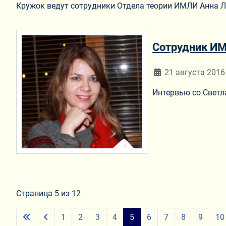
Кружок ведут сотрудники Отдела теории ИМЛИ Анна Л
Сотрудник ИМЛ
Информация о мат
21 августа 2016
Интервью со Светл
Страница 5 из 12
1
2
3
4
5
6
7
8
9
10