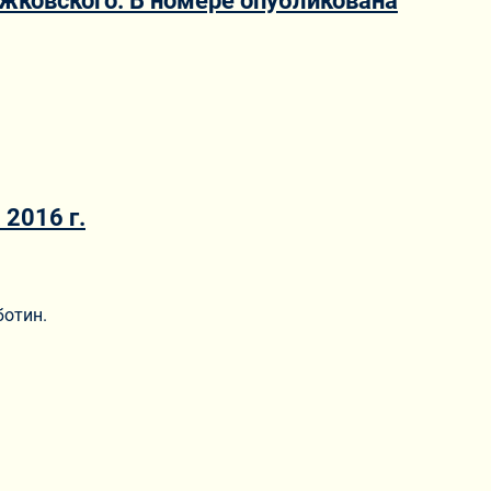
ежковского. В номере опубликована
2016 г.
ботин.