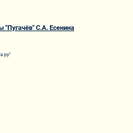
 "Пугачёв" С.А. Есенина
а.ру"