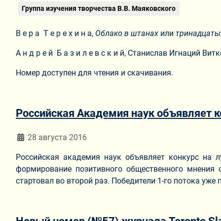
Группа изучения творчества В.В. Маяковского
В е р а Т е р е х и н а,
Облако в штанах
или
тринадцаты
А н д р е й Б а з и л е в с к и й, Станислав Игнаций В
Номер доступен для чтения и скачивания.
Российская Академия наук объявляет 
Информация о материале
28 августа 2016
Российская академия наук объявляет конкурс на л
формирование позитивного общественного мнения с
стартовал во второй раз. Победители 1-го потока уж