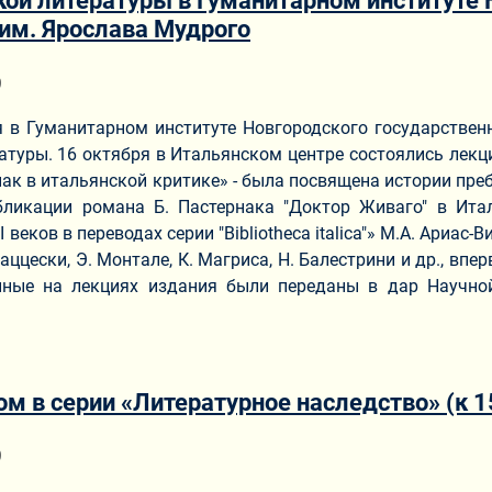
кой литературы в Гуманитарном институте 
 им. Ярослава Мудрого
ериале
9
я в Гуманитарном институте Новгородского государстве
атуры. 16 октября в Итальянском центре состоялись лекци
ак в итальянской критике» - была посвящена истории преб
бликации романа Б. Пастернака "Доктор Живаго" в Ита
I веков в переводах серии "Bibliotheca italica"» М.А. Ариа
ццески, Э. Монтале, К. Магриса, Н. Балестрини и др., впер
вленные на лекциях издания были переданы в дар Научно
м в серии «Литературное наследство» (к 1
ериале
9