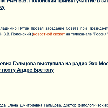
И РАН В.В. Полонский принял участие в за
ку
ериале
Владимир Путин провел заседание Совета при Президент
 В.В. Полонский (
новостной сюжет
на телеканале "Россия"
евна Гальцова выступила на радио Эхо Мо
 поэту Андре Бретону
ериале
ода Елена Дмитриевна Гальцова, доктор филологических