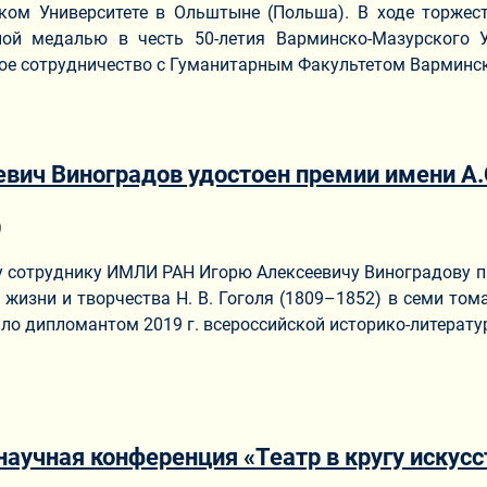
ком Университете в Ольштыне (Польша). В ходе торжес
ой медалью в честь 50-летия Варминско-Мазурского Ун
ое сотрудничество с Гуманитарным Факультетом Варминск
евич Виноградов удостоен премии имени А.
ериале
9
 сотруднику ИМЛИ РАН Игорю Алексеевичу Виноградову п
 жизни и творчества Н. В. Гоголя (1809–1852) в семи том
ало дипломантом 2019 г. всероссийской историко-литерату
учная конференция «Театр в кругу искусств