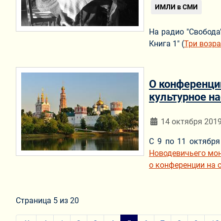
ИМЛИ в СМИ
На радио "Свобода
Книга 1" (
Три возр
О конференци
культурное н
Информация о мат
14 октября 201
С 9 по 11 октябр
Новодевичьего мон
о конференции на 
Страница 5 из 20