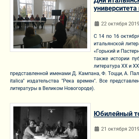
Дни итальянс
университета
Информация о мат
22 октября 201
С 14 по 16 октябр
итальянской литер
«Горький и Пастерн
также истории пу
литература ХХ и XX
представленной именами Д. Кампана, Ф. Тоцци, А. Пала
italica" издательства "Река времен". Все предста
литературы в Великом Новогороде).
Юбилейный то
Информация о мат
21 октября 201