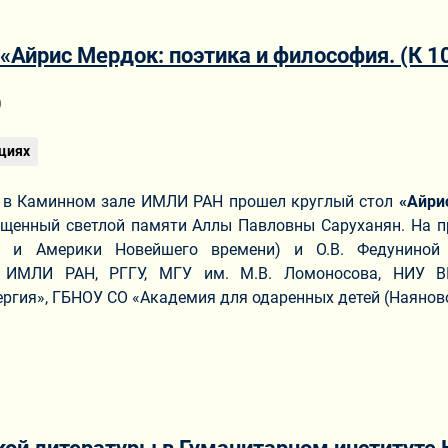
«Айрис Мердок: поэтика и философия. (К 1
ериале
9
циях
. в Каминном зале ИМЛИ РАН прошел круглый стол
«Айрис
щенный светлой памяти Аллы Павловны Саруханян. На пр
ы и Америки Новейшего времени) и О.В. Федуниной (
з ИМЛИ РАН, РГГУ, МГУ им. М.В. Ломоносова, НИУ В
ергия», ГБНОУ СО «Академия для одаренных детей (Наяново