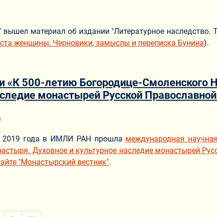
" вышел материал об издании "Литературное наследство. Т
аста женщины. Черновики, замыслы и переписка Бунина
).
и «К 500-летию Богородице-Смоленского Н
аследие монастырей Русской Православной
ериале
9
я 2019 года в ИМЛИ РАН прошла
международная научная
астыря. Духовное и культурное наследие монастырей Рус
сайте "Монастырский вестник"
.