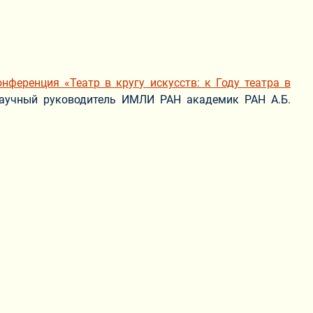
нференция «Театр в кругу искусств: к Году театра в
научный руководитель ИМЛИ РАН академик РАН А.Б.