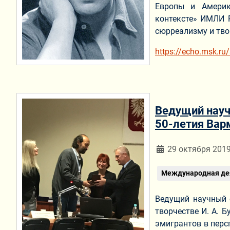
Европы и Америк
контексте» ИМЛИ 
сюрреализму и тво
https://echo.msk.r
Ведущий науч
50-летия Вар
Информация о мат
29 октября 201
Международная де
Ведущий научный 
творчестве И. А. 
эмигрантов в персп