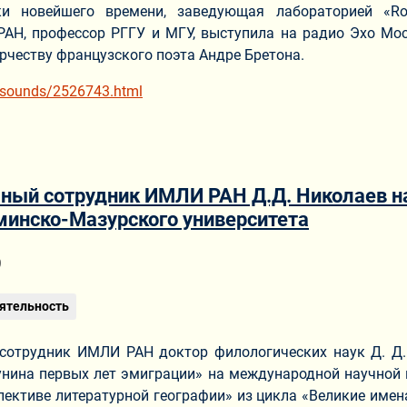
и новейшего времени, заведующая лабораторией «Ros
РАН, профессор РГГУ и МГУ, выступила на радио Эхо Мо
рчеству французского поэта Андре Бретона.
u/sounds/2526743.html
ный сотрудник ИМЛИ РАН Д.Д. Николаев н
минско-Мазурского университета
ериале
9
ятельность
сотрудник ИМЛИ РАН доктор филологических наук Д. Д.
Бунина первых лет эмиграции» на международной научной 
ективе литературной географии» из цикла «Великие имена р