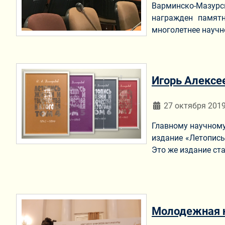
Варминско-Мазурс
награжден памятн
многолетнее научн
Игорь Алексе
Информация о мат
27 октября 201
Главному научному
издание «Летопись
Это же издание ст
Молодежная на