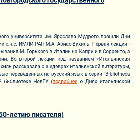
Новгородского государственного
нного университета им. Ярослава Мудрого прошли Дни
и с.н.с. ИМЛИ РАН М.А. Ариас-Вихиль. Первая лекция -
ывания М. Горького в Италии на Капри и в Сорренто, а
лии. Во второй лекции под названием «Итальянская
с-Вихиль рассказала о шедеврах итальянской литературы,
вые переведенных на русский язык в серии "Bibliotheca
й библиотеке НовГУ (
подробнее
о Днях итальянской
50-летию писателя)