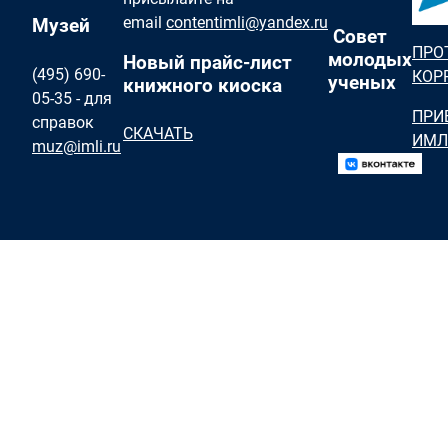
email
contentimli@yandex.ru
Музей
Совет
ПРО
молодых
Новый прайс-лист
(495) 690-
КОР
ученых
книжного киоска
05-35 - для
ПРИ
справок
СКАЧАТЬ
ИМЛ
muz@imli.ru