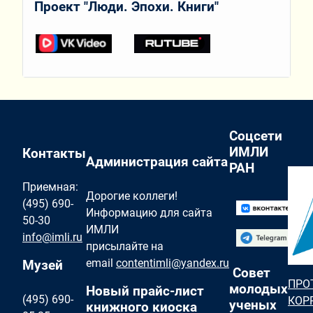
Проект "Люди. Эпохи. Книги"
Соцсети
ИМЛИ
Контакты
Администрация сайта
РАН
Приемная:
Дорогие коллеги!
(495) 690-
Информацию для сайта
50-30
ИМЛИ
info@imli.ru
присылайте на
email
contentimli@yandex.ru
Музей
Совет
ПРО
молодых
Новый прайс-лист
(495) 690-
КОР
ученых
книжного киоска