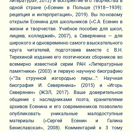
литература», 2012) и восприятие его творчества в
одной стране («Есенин в Польше (1918—1939):
рецепция и интерпретация», 2019). Вы по-новому
открыли Есенина для школьников («С.А. Есенин в
жизни и творчестве. Учебное пособие для школ,
лицеев, колледжей», 2007), а Северянина — для
широкого и одновременно самого взыскательного
круга читателей, подготовив вместе с В.Н.
Терехиной издание его поэтических сборников во
всемирно известной серии РАН «Литературные
памятники» (2003) и первую научную биографию
(«“За струнной изгородью лиры...”: Научная
биография И. Северянина» (2015) и «Игорь
Северянин» (ЖЗЛ, 2017). Ваше доверительное
общение с наследниками поэта, хранителями
архивов Есенина и его современников позволило
опубликовать уникальные малодоступные
материалы («Сергей Есенин и Галина
Бениславская», 2008). Комментарий к 3 тому