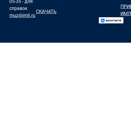
05-35 - для
ПРИ
справок
СКАЧАТЬ
ИМЛ
muz@imli.ru