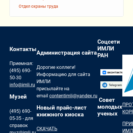
Отдел охраны труда
Соцсети
ИМЛИ
Контакты
Администрация сайта
РАН
Приемная:
Дорогие коллеги!
(495) 690-
Информацию для сайта
50-30
ИМЛИ
info@imli.ru
присылайте на
email
contentimli@yandex.ru
Музей
Совет
ПРО
молодых
Новый прайс-лист
(495) 690-
КОР
ученых
книжного киоска
05-35 - для
ПРИ
справок
СКАЧАТЬ
ИМЛ
muz@imli.ru