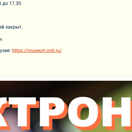
5 до 17.30.
ей закрыт.
ь.
музея:
https://museum.imli.ru/