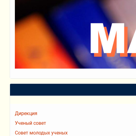
Дирекция
Ученый совет
Совет молодых ученых