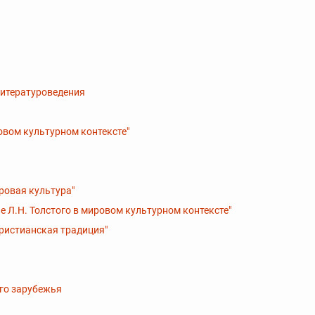
литературоведения
овом культурном контексте"
ровая культура"
е Л.Н. Толстого в мировом культурном контексте"
христианская традиция"
ого зарубежья