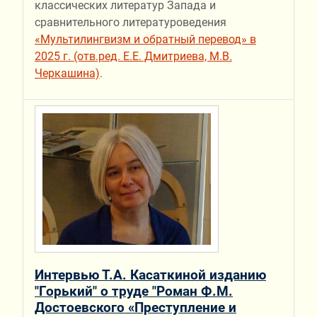
классических литератур Запада и
сравнительного литературоведения
«Мультилингвизм и обратный перевод» в
2025 г. (отв.ред. Е.Е. Дмитриева, М.В.
Черкашина)
.
Интервью Т.А. Касаткиной изданию
"Горький" о труде "Роман Ф.М.
Достоевского «Преступление и