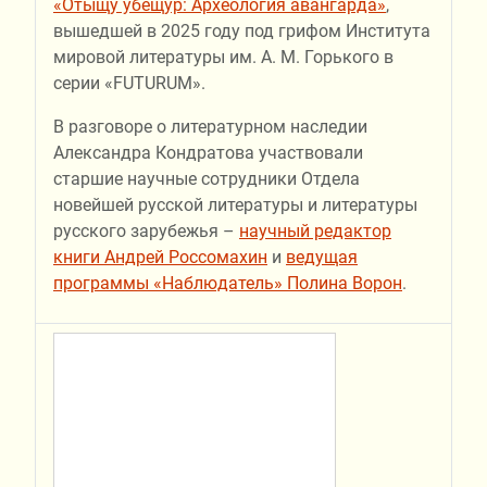
«Отыщу убещур: Археология авангарда»
,
вышедшей в 2025 году под грифом Института
мировой литературы им. А. М. Горького в
серии «FUTURUM».
В разговоре о литературном наследии
Александра Кондратова участвовали
старшие научные сотрудники Отдела
новейшей русской литературы и литературы
русского зарубежья –
научный редактор
книги Андрей Россомахин
и
ведущая
программы «Наблюдатель» Полина Ворон
.