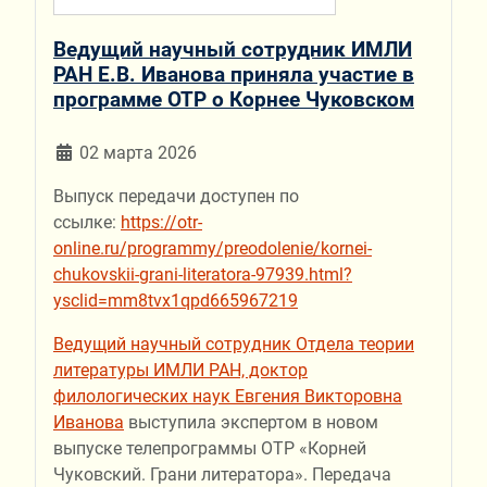
Ведущий научный сотрудник ИМЛИ
РАН Е.В. Иванова приняла участие в
программе ОТР о Корнее Чуковском
02 марта 2026
Выпуск передачи доступен по
ссылке:
https://otr-
online.ru/programmy/preodolenie/kornei-
chukovskii-grani-literatora-97939.html?
ysclid=mm8tvx1qpd665967219
Ведущий научный сотрудник Отдела теории
литературы ИМЛИ РАН, доктор
филологических наук Евгения Викторовна
Иванова
выступила экспертом в новом
выпуске телепрограммы ОТР «Корней
Чуковский. Грани литератора». Передача