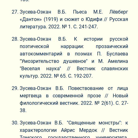
Зусева-Озкан В.Б. Пьеса М.Е. Лёвберг
«Дантон» (1919) и сюжет о Юдифи // Русская
литература. 2022. № 1. С. 241-247.
Зусева-Озкан В.Б. К истории русской
поэтической наррации: прозаический
автокомментарий в поэмах П. Буслаева
"Умозрительство душевное" и М. Амелина
"Веселая наука" // Вестник славянских
культур. 2022. № 65. С. 192-207.
Зусева-Озкан В.Б. Повествование от лица
мертвеца в современной прозе // Новый
филологический вестник. 2022. № 2(61). С. 27-
38.
Зусева-Озкан В.Б. "Священные монстры": к
характерологии Айрис Мердок // Вестник
Томского государственного университета.