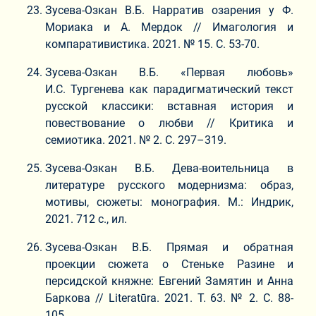
Зусева-Озкан В.Б. Нарратив озарения у Ф.
Мориака и А. Мердок // Имагология и
компаративистика. 2021. № 15. С. 53-70.
Зусева-Озкан В.Б. «Первая любовь»
И.С. Тургенева как парадигматический текст
русской классики: вставная история и
повествование о любви // Критика и
семиотика. 2021. № 2. С. 297–319.
Зусева-Озкан В.Б. Дева-воительница в
литературе русского модернизма: образ,
мотивы, сюжеты: монография. М.: Индрик,
2021. 712 с., ил.
Зусева-Озкан В.Б. Прямая и обратная
проекции сюжета о Стеньке Разине и
персидской княжне: Евгений Замятин и Анна
Баркова // Literatūra. 2021. Т. 63. № 2. С. 88-
105.