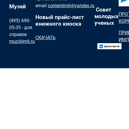
email
contentimli@yandex.ru
Музей
Совет
ПРО
молодых
Новый прайс-лист
(495) 690-
КОР
ученых
книжного киоска
05-35 - для
ПРИ
справок
СКАЧАТЬ
ИМЛ
muz@imli.ru