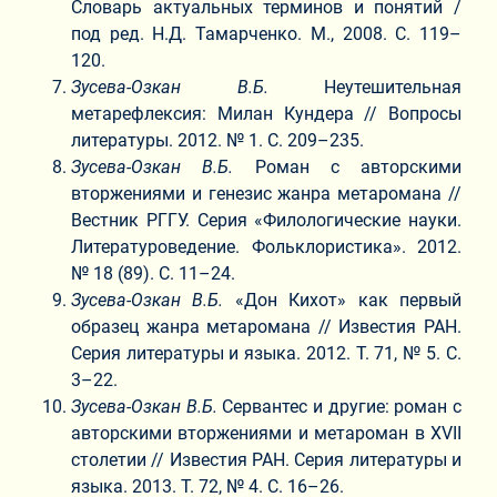
Словарь актуальных терминов и понятий /
под ред. Н.Д. Тамарченко. М., 2008. С. 119–
120.
Зусева-Озкан В.Б.
Неутешительная
метарефлексия: Милан Кундера // Вопросы
литературы. 2012. № 1. С. 209–235.
Зусева-Озкан В.Б.
Роман с авторскими
вторжениями и генезис жанра метаромана //
Вестник РГГУ. Серия «Филологические науки.
Литературоведение. Фольклористика». 2012.
№ 18 (89). С. 11–24.
Зусева-Озкан В.Б.
«Дон Кихот» как первый
образец жанра метаромана // Известия РАН.
Серия литературы и языка. 2012. Т. 71, № 5. С.
3–22.
Зусева-Озкан В.Б.
Сервантес и другие: роман с
авторскими вторжениями и метароман в XVII
столетии // Известия РАН. Серия литературы и
языка. 2013. Т. 72, № 4. С. 16–26.