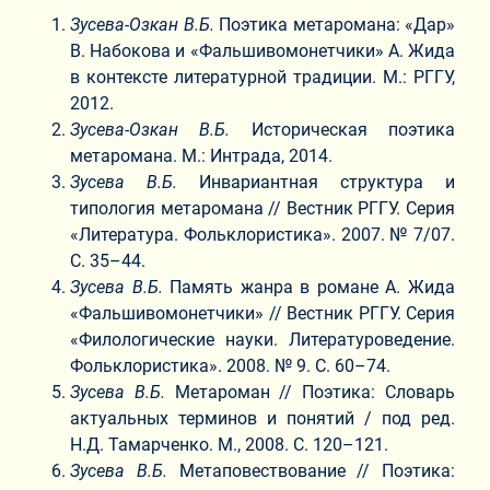
Зусева-Озкан В.Б.
Поэтика метаромана: «Дар»
В. Набокова и «Фальшивомонетчики» А. Жида
в контексте литературной традиции. М.: РГГУ,
2012.
Зусева-Озкан В.Б.
Историческая поэтика
метаромана. М.: Интрада, 2014.
Зусева В.Б.
Инвариантная структура и
типология метаромана // Вестник РГГУ. Серия
«Литература. Фольклористика». 2007. № 7/07.
С. 35–44.
Зусева В.Б.
Память жанра в романе А. Жида
«Фальшивомонетчики» // Вестник РГГУ. Серия
«Филологические науки. Литературоведение.
Фольклористика». 2008. № 9. С. 60–74.
Зусева В.Б.
Метароман // Поэтика: Словарь
актуальных терминов и понятий / под ред.
Н.Д. Тамарченко. М., 2008. С. 120–121.
Зусева В.Б.
Метаповествование // Поэтика: