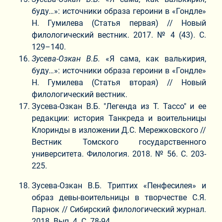
буду…»: источники образа героини в «Гондле»
Н. Гумилева (Статья первая) // Новый
филологический вестник. 2017. № 4 (43). С.
129–140.
Зусева-Озкан В.Б.
«Я сама, как валькирия,
буду…»: источники образа героини в «Гондле»
Н. Гумилева (Статья вторая) // Новый
филологический вестник.
Зусева-Озкан В.Б. "Легенда из Т. Тассо" и ее
редакции: история Танкреда и воительницы
Клоринды в изложении Д.С. Мережковского //
Вестник Томского государственного
университета. Филология. 2018. № 56. С. 203-
225.
Зусева-Озкан В.Б. Триптих «Пенфесилея» и
образ девы-воительницы в творчестве С.Я.
Парнок // Сибирский филологический журнал.
2018. Вып. 4. С. 78-94.