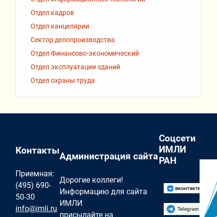
Отдел кадров
Отдел канцелярии
Сектор делопроизводства
Отдел Финансово-экономический
Отдел эксплуатации зданий
Отдел охраны труда
Соцсети
ИМЛИ
Контакты
Администрация сайта
РАН
Приемная:
Дорогие коллеги!
(495) 690-
Информацию для сайта
50-30
ИМЛИ
info@imli.ru
присылайте на