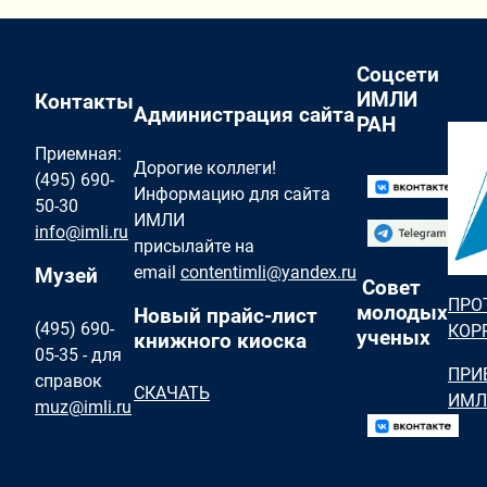
Соцсети
ИМЛИ
Контакты
Администрация сайта
РАН
Приемная:
Дорогие коллеги!
(495) 690-
Информацию для сайта
50-30
ИМЛИ
info@imli.ru
присылайте на
email
contentimli@yandex.ru
Музей
Совет
ПРО
молодых
Новый прайс-лист
(495) 690-
КОР
ученых
книжного киоска
05-35 - для
ПРИ
справок
СКАЧАТЬ
ИМЛ
muz@imli.ru