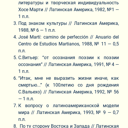
литературы и творческая индивидуальность
Хосе Марти // Латинская Америка, 1982, №1 —
1 п.л.
Под знаком культуры // Латинская Америка,
1988, № 6 — 1 п.л.
José Martí: camino de perfección // Anuario del
Centro de Estudios Martianos, 1988, № 11 — 0,5
п.л.
С.Витьер: “от осознания поэзии к поэзии
осознания” // Латинская Америка, 1991, № 4 —
1 п.л.
“Итак, мне не выразить жизни иначе, как
смертью...” (к 100­летию со дня рождения
С.Вальехо) // Латинская Америка, 1992, № 5­6
— 1 п.л.
К вопросу о латиноамериканской модели
мира // Латинская Америка, 1993, № 9 — 0,7
п.л.
По ту сторону Востока и Запада // Латинская