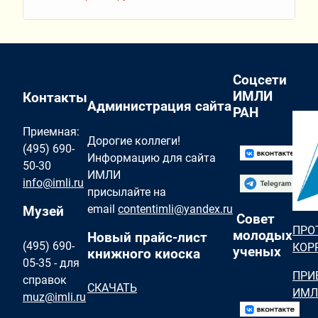
Соцсети
ИМЛИ
Контакты
Администрация сайта
РАН
Приемная:
Дорогие коллеги!
(495) 690-
Информацию для сайта
50-30
ИМЛИ
info@imli.ru
присылайте на
email
contentimli@yandex.ru
Музей
Совет
ПРО
молодых
Новый прайс-лист
(495) 690-
КОР
ученых
книжного киоска
05-35 - для
ПРИ
справок
СКАЧАТЬ
ИМЛ
muz@imli.ru