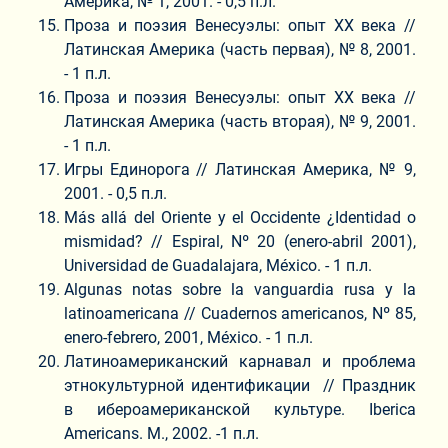
Америка, № 1, 2001. - 0,5 п.л.
Проза и поэзия Венесуэлы: опыт ХХ века //
Латинская Америка (часть первая), № 8, 2001.
- 1 п.л.
Проза и поэзия Венесуэлы: опыт ХХ века //
Латинская Америка (часть вторая), № 9, 2001.
- 1 п.л.
Игры Единорога // Латинская Америка, № 9,
2001. - 0,5 п.л.
Más allá del Oriente y el Occidente ¿Identidad o
mismidad? // Espiral, Nº 20 (enero-abril 2001),
Universidad de Guadalajara, México. - 1 п.л.
Algunas notas sobre la vanguardia rusa y la
latinoamericana // Cuadernos americanos, Nº 85,
enero-febrero, 2001, México. - 1 п.л.
Латиноамериканский карнавал и проблема
этнокультурной идентификации // Праздник
в ибероамериканской культуре. Iberica
Americans. М., 2002. -1 п.л.