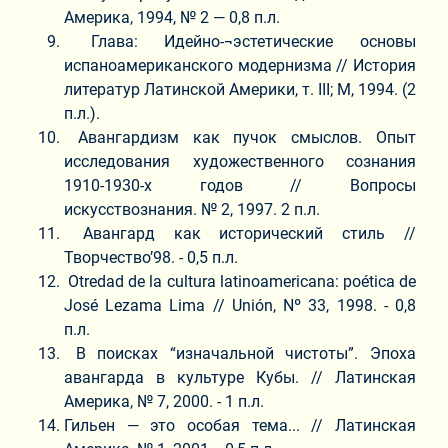
Америка, 1994, № 2 — 0,8 п.л.
Глава: Идейно-¬эстетические основы
испаноамериканского модернизма // История
литератур Латинской Америки, т. III; М, 1994. (2
п.л.).
Авангардизм как пучок смыслов. Опыт
исследования художественного сознания
1910-1930-х годов // Вопросы
искусствознания. № 2, 1997. 2 п.л.
Авангард как исторический стиль //
Творчество’98. - 0,5 п.л.
Otredad de la cultura latinoamericana: poética de
José Lezama Lima // Unión, Nº 33, 1998. - 0,8
п.л.
В поисках “изначальной чистоты”. Эпоха
авангарда в культуре Кубы. // Латинская
Америка, № 7, 2000. - 1 п.л.
Гильен ― это особая тема... // Латинская