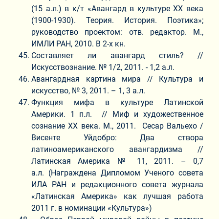
(15 а.л.) в к/т «Авангард в культуре ХХ века
(1900-1930). Теория. История. Поэтика»;
руководство проектом: отв. редактор. М.,
ИМЛИ РАН, 2010. В 2-х кн.
Составляет ли авангард стиль? //
Искусствознание. № 1/2, 2011. - 1,2 а.л.
Авангардная картина мира // Культура и
искусство, № 3, 2011. – 1, 3 а.л.
Функция мифа в культуре Латинской
Америки. 1 п.л. // Миф и художественное
сознание ХХ века. М., 2011. Сесар Вальехо /
Висенте Уйдобро: Два створа
латиноамериканского авангардизма //
Латинская Америка № 11, 2011. – 0,7
а.л. (Награждена Дипломом Ученого совета
ИЛА РАН и редакционного совета журнала
«Латинская Америка» как лучшая работа
2011 г. в номинации «Культура»)