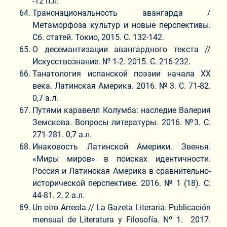
-12 п.л.
Транснациональность авангарда /
Метаморфоза культур и новые перспективы.
Сб. статей. Токио, 2015. С. 132-142.
О десемантизации авангардного текста //
Искусствознание. № 1-2. 2015. С. 216-232.
Танатология испанской поэзии начала ХХ
века. Латинская Америка. 2016. № 3. С. 71-82.
0,7 а.л.
Путями каравелл Колумба: наследие Валерия
Земскова. Вопросы литературы. 2016. №3. С.
271-281. 0,7 а.л.
Инаковость Латинской Америки. Звенья.
«Миры миров» в поисках идентичности.
Россия и Латинская Америка в сравнительно-
исторической перспективе. 2016. № 1 (18). С.
44-81. 2, 2 а.л.
Un otro Arreola // La Gazeta Literaria. Publicación
mensual de Literatura y Filosofía. Nº 1. 2017.