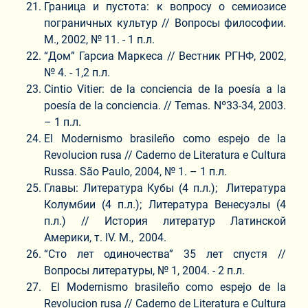
Граница и пустота: к вопросу о семиозисе
пограничных культур // Вопросы философии.
М., 2002, № 11. - 1 п.л.
“Дом” Гарсиа Маркеса // Вестник РГНФ, 2002,
№ 4. - 1,2 п.л.
Cintio Vitier: de la conciencia de la poesía a la
poesía de la conciencia. // Temas. Nº33-34, 2003.
– 1 п.л.
El Modernismo brasileño como espejo de la
Revolucion rusa // Сaderno de Literatura e Cultura
Russa. São Paulo, 2004, № 1. – 1 п.л.
Главы: Литература Кубы (4 п.л.); Литература
Колумбии (4 п.л.); Литература Венесуэлы (4
п.л.) // История литератур Латинской
Америки, т. IV. М., 2004.
“Сто лет одиночества” 35 лет спустя //
Вопросы литературы, № 1, 2004. - 2 п.л.
El Modernismo brasileño como espejo de la
Revolucion rusa // Сaderno de Literatura e Cultura