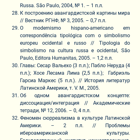
Russa. São Paulo, 2004, № 1. – 1 п.л.
К построению авангардистской картины мира
// Вестник РГНФ, № 3, 2005. – 0,7 п.л.
O modernismo hispano-americano em
correspondência tipológica com o simbolismo
europeu ocidental e russo // Tipologia do
simbolismo na cultura russa e ocidental, São
Paulo, Editora Humanitas, 2005. – 1,2 п.л.
Главы: Сесар Вальехо (3 п.л.); Пабло Неруда (4
п.л.); Хосе Лесама Лима (2,5 п.л.); Габриэль
Гарсиа Маркес (5 п.л.). // История литератур
Латинской Америки, т. V. М., 2005.
Об одном авангардистском концепте:
диссоциация/интеграция // Академические
тетради, № 12, 2006. – 0, 4 п.л.
Феномен сюрреализма в культуре Латинской
Америки. – 2 п.л. // Проблемы
ибероамериканской культуры.