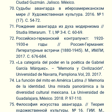
Ciudad Guzmán. Jalisco. México.
Судьбы авангарда в ибероамериканском
мире // Художественная культура. 2016. №1
(17). С. 54-72.
Рождение авангарда из духа модернизма //
Studia litterarum. T. I, № 3-4. С. 60-69.
Российско-германский контрапункт: 1920-
1930-е годы // Россия-Германия:
Литературные встречи (1880-1945). М., ИМЛИ,
2017. С. 676-684.
«La categoría del poder en la poética de Gabriel
García Márquez». – “Memoria y Civilización”.
Universidad de Navarra, Pamplona.Vol, 20. 2017.
La función del mito en América Latina // Memoria
de la identidad. Una mirada panorámica a la
diversidad cultural mexicana. La Universidad de
Guadalajara, México. 2018. P. 97-110.
Философия искусства авангарда. // Теория
художественной культуры. №16. ГИИ. М.,