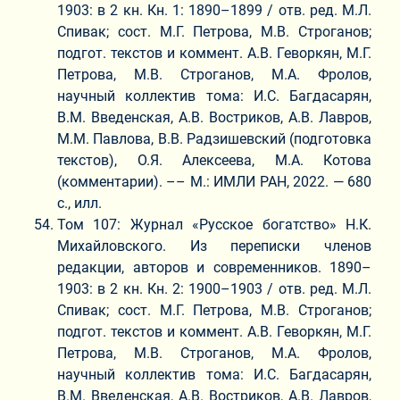
1903: в 2 кн. Кн. 1: 1890–1899 / отв. ред. М.Л.
Спивак; сост. М.Г. Петрова, М.В. Строганов;
подгот. текстов и коммент. А.В. Геворкян, М.Г.
Петрова, М.В. Строганов, М.А. Фролов,
научный коллектив тома: И.С. Багдасарян,
В.М. Введенская, А.В. Востриков, А.В. Лавров,
М.М. Павлова, В.В. Радзишевский (подготовка
текстов), О.Я. Алексеева, М.А. Котова
(комментарии). –– М.: ИМЛИ РАН, 2022. — 680
с., илл.
Том 107: Журнал «Русское богатство» Н.К.
Михайловского. Из переписки членов
редакции, авторов и современников. 1890–
1903: в 2 кн. Кн. 2: 1900–1903 / отв. ред. М.Л.
Спивак; сост. М.Г. Петрова, М.В. Строганов;
подгот. текстов и коммент. А.В. Геворкян, М.Г.
Петрова, М.В. Строганов, М.А. Фролов,
научный коллектив тома: И.С. Багдасарян,
В.М. Введенская, А.В. Востриков, А.В. Лавров,