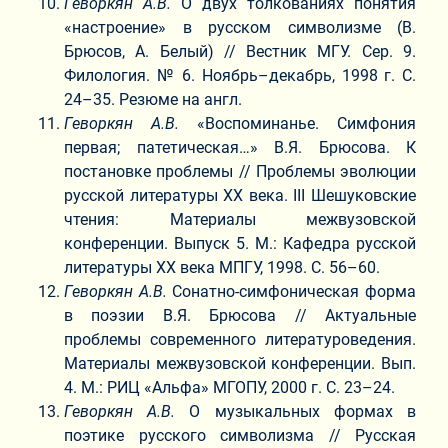
Геворкян А.В.
О двух толкованиях понятия
«настроение» в русском символизме (В.
Брюсов, А. Белый) // Вестник МГУ. Сер. 9.
Филология. № 6. Ноябрь–декабрь, 1998 г. С.
24–35. Резюме на англ.
Геворкян А.В.
«Воспоминанье. Симфония
первая; патетическая…» В.Я. Брюсова. К
постановке проблемы // Проблемы эволюции
русской литературы XX века. III Шешуковские
чтения: Материалы межвузовской
конференции. Выпуск 5. М.: Кафедра русской
литературы XX века МПГУ, 1998. С. 56–60.
Геворкян А.В.
Сонатно-симфоническая форма
в поэзии В.Я. Брюсова // Актуальные
проблемы современного литературоведения.
Материалы межвузовской конференции. Вып.
4. М.: РИЦ «Альфа» МГОПУ, 2000 г. С. 23–24.
Геворкян А.В.
О музыкальных формах в
поэтике русского символизма // Русская