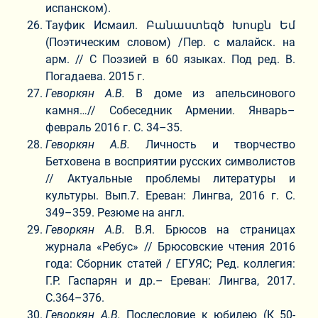
испанском).
Тауфик Исмаил. Բանաստեզծ Խոսքն Եմ
(Поэтическим словом) /Пер. с малайск. на
арм. // С Поэзией в 60 языках. Под ред. В.
Погадаева. 2015 г.
Геворкян А.В.
В доме из апельсинового
камня…// Собеседник Армении. Январь–
февраль 2016 г. С. 34–35.
Геворкян А.В.
Личность и творчество
Бетховена в восприятии русских символистов
// Актуальные проблемы литературы и
культуры. Вып.7. Ереван: Лингва, 2016 г. С.
349–359. Резюме на англ.
Геворкян А.В.
В.Я. Брюсов на страницах
журнала «Ребус» // Брюсовские чтения 2016
года: Сборник статей / ЕГУЯС; Ред. коллегия:
Г.Р. Гаспарян и др.– Ереван: Лингва, 2017.
С.364–376.
Геворкян А.В.
Послесловие к юбилею (К 50-