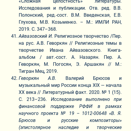
«Сложная целостность» литературы.
Исследования и публикации. Отв. ред. В.В.
Полонский, ред.-сост. В.М. Введенская, Е.В.
Глухова, М.В. Козьменко. – М.: ИМЛИ РАН,
2019. С. 347–368.
Айвазовский И.
Религиозное творчество /Пер.
на рус. А.В. Геворкян // Религиозные темы в
творчестве Ивана Айвазовского. Книга-
альбом / авт.-сост. А. Назарян. Пер. А.
Геворкян, М. Погосян, Э. Аршакян // М.:
Тигран Мец, 2019.
Геворкян А.В.
Валерий Брюсов и
музыкальный мир России конца XIX — начала
XX века // Литературный факт. 2020. № 1 (15).
С. 213–236.
Исследование выполнено при
финансовой поддержке РФФИ в рамках
научного проекта № 19 – 1012-00648 «В. Я.
Брюсов и русские композиторы»
(эпистолярное наследие и творческие