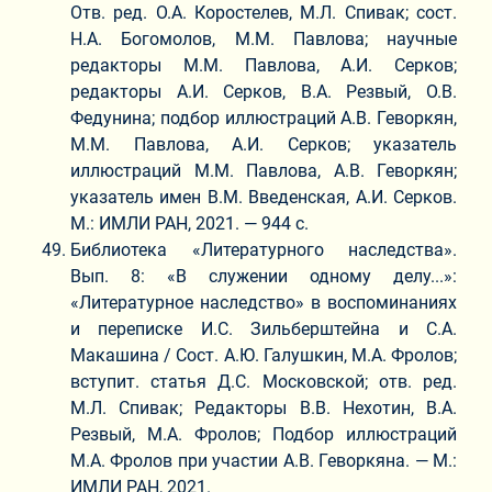
Отв. ред. О.А. Коростелев, М.Л. Спивак; сост.
Н.А. Богомолов, М.М. Павлова; научные
редакторы М.М. Павлова, А.И. Серков;
редакторы А.И. Серков, В.А. Резвый, О.В.
Федунина; подбор иллюстраций А.В. Геворкян,
М.М. Павлова, А.И. Серков; указатель
иллюстраций М.М. Павлова, А.В. Геворкян;
указатель имен В.М. Введенская, А.И. Серков.
М.: ИМЛИ РАН, 2021. — 944 с.
Библиотека «Литературного наследства».
Вып. 8: «В служении одному делу...»:
«Литературное наследство» в воспоминаниях
и переписке И.С. Зильберштейна и С.А.
Макашина / Сост. А.Ю. Галушкин, М.А. Фролов;
вступит. статья Д.С. Московской; отв. ред.
М.Л. Спивак; Редакторы В.В. Нехотин, В.А.
Резвый, М.А. Фролов; Подбор иллюстраций
М.А. Фролов при участии А.В. Геворкяна. — М.:
ИМЛИ РАН, 2021.