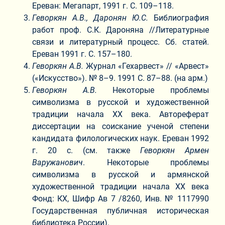
Ереван: Мегапарт, 1991 г. С. 109–118.
Геворкян А.В., Даронян Ю.С.
Библиография
работ проф. С.К. Дароняна //Литературные
связи и литературный процесс. Сб. статей.
Ереван 1991 г. С. 157–180.
Геворкян А.В.
Журнал «Гехарвест» // «Арвест»
(«Искусство»). № 8–9. 1991 С. 87–88. (на арм.)
Геворкян А.В.
Некоторые проблемы
символизма в русской и художественной
традиции начала XX века. Автореферат
диссертации на соискание ученой степени
кандидата филологических наук. Ереван 1992
г. 20 с. (см. также
Геворкян Армен
Варужанович
. Некоторые проблемы
символизма в русской и армянской
художественной традиции начала XX века
Фонд: КХ, Шифр Ав 7 /8260, Инв. № 1117990
Государственная публичная историческая
библиотека России).