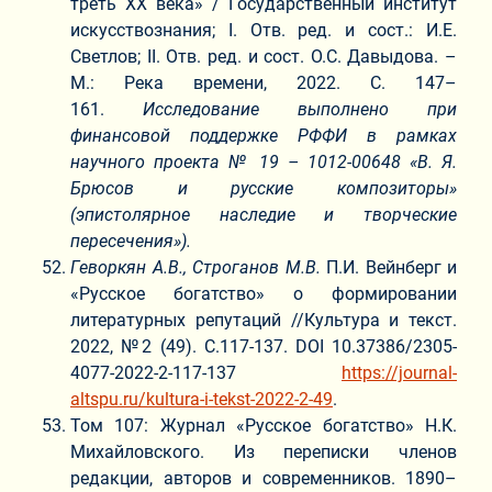
треть XX века» / Государственный институт
искусствознания; I. Отв. ред. и сост.: И.Е.
Светлов; II. Отв. ред. и сост. О.С. Давыдова. –
М.: Река времени, 2022. С. 147–
161.
Исследование выполнено при
финансовой поддержке РФФИ в рамках
научного проекта № 19 – 1012-00648 «В. Я.
Брюсов и русские композиторы»
(эпистолярное наследие и творческие
пересечения»).
Геворкян А.В., Строганов М.В.
П.И. Вейнберг и
«Русское богатство» о формировании
литературных репутаций //Культура и текст.
2022, №2 (49). С.117-137. DOI 10.37386/2305-
4077-2022-2-117-137
https://journal-
altspu.ru/kultura-i-tekst-2022-2-49
.
Том 107: Журнал «Русское богатство» Н.К.
Михайловского. Из переписки членов
редакции, авторов и современников. 1890–