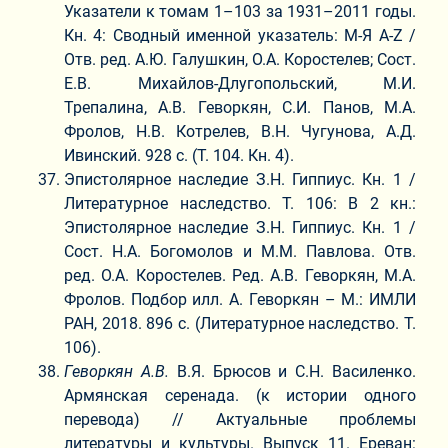
Указатели к томам 1–103 за 1931–2011 годы.
Кн. 4: Сводный именной указатель: М-Я А-Z /
Отв. ред. А.Ю. Галушкин, О.А. Коростелев; Сост.
Е.В. Михайлов-Длугопольский, М.И.
Трепалина, А.В. Геворкян, С.И. Панов, М.А.
Фролов, Н.В. Котрелев, В.Н. Чугунова, А.Д.
Ивинский. 928 с. (Т. 104. Кн. 4).
Эпистолярное наследие З.Н. Гиппиус. Кн. 1 /
Литературное наследство. Т. 106: В 2 кн.:
Эпистолярное наследие З.Н. Гиппиус. Кн. 1 /
Сост. Н.А. Богомолов и М.М. Павлова. Отв.
ред. О.А. Коростелев. Ред. А.В. Геворкян, М.А.
Фролов. Подбор илл. А. Геворкян – М.: ИМЛИ
РАН, 2018. 896 с. (Литературное наследство. Т.
106).
Геворкян А.В.
В.Я. Брюсов и С.Н. Василенко.
Армянская серенада. (к истории одного
перевода) // Актуальные проблемы
литературы и культуры. Выпуск 11. Ереван: