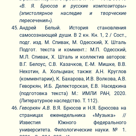
«В. Я. Брюсов и русские композиторы»
(эпистолярное наследие и творческие
пересечения»).
Андрей Белый. История становления
самосознающей души. В 2 кн. Кн. 1, 2 / Сост.,
подг. изд. М. Спивак, М. Одесский, Х. Шталь
Подгот. текста и коммент.: М.П. Одесский,
М.Л. Спивак, Х. Шталь и коллектив авторов:
В.Г. Белоус, С.В. Казачков, Е.-М. Мишке, В.В.
Нехотин, А. Хольцман; также: А.Н. Круглов
(комментарии), К. Бахарова, И.В. Волкова, А.В.
Геворкян, И.Б. Делекторская, Е.В. Наседкина
(подготовка текста) М.: ИМЛИ РАН, 2020.
(Литературное наследство. Т. 112).
Геворкян А.В.
В.Я. Брюсов и Н.Я. Брюсова на
страницах еженедельника «Музыка» //
Известия Южного федерального
университета. Филологические науки. № 1.