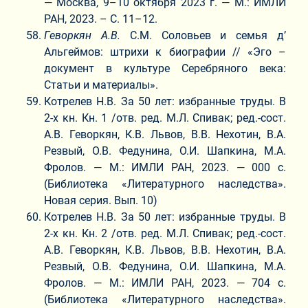
— Москва, 9–10 октября 2023 г. — М.: ИМЛИ
РАН, 2023. – С. 11–12.
Геворкян А.В.
С.М. Соловьев и семья д’
Альгеймов: штрихи к биографии // «Эго –
документ в культуре Серебряного века:
Статьи и материалы».
Котрелев Н.В. За 50 лет: избранные труды. В
2-х кн. Кн. 1 /отв. ред. М.Л. Спивак; ред.-сост.
А.В. Геворкян, К.В. Львов, В.В. Нехотин, В.А.
Резвый, О.В. Федунина, О.И. Шапкина, М.А.
Фролов. — М.: ИМЛИ РАН, 2023. — 000 с.
(Библиотека «Литературного наследства».
Новая серия. Вып. 10)
Котрелев Н.В. За 50 лет: избранные труды. В
2-х кн. Кн. 2 /отв. ред. М.Л. Спивак; ред.-сост.
А.В. Геворкян, К.В. Львов, В.В. Нехотин, В.А.
Резвый, О.В. Федунина, О.И. Шапкина, М.А.
Фролов. — М.: ИМЛИ РАН, 2023. — 704 с.
(Библиотека «Литературного наследства».