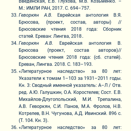
Введенская, Е.В. Глухова, М.В. Козьменко. –
М.: ИМЛИ РАН, 2017. С. 694–757.
Геворкян А.В.
Еврейская антология В.Я.
Брюсова, (проект, состав, авторы) //
Брюсовские чтения 2018 года: Сборник
статей. Ереван: Лингва, 2018․
Геворкян А.В.
Еврейская антология В.
Брюсова (проект, состав авторов)//
Брюсовские чтения 2018 года: (сб. статей).
Ереван, Лингва. 2018. С. 183–193.
«Литературное наследство» за 80 лет:
Указатели к томам 1–103 за 1931–2011 годы.
Кн. 3: Сводный именной указатель: А–Л / Отв.
ред. А.Ю. Галушкин, О.А. Коростелев; Сост. Е.В.
Михайлов-Длугопольский, М.И. Трепалина,
А.В. Геворкян, С.И. Панов, М.А. Фролов, Н.В.
Котрелев, В.Н. Чугунова, А.Д. Ивинский. 896 с.
(Т. 104. Кн. 3).
«Литературное наследство» за 80 лет: