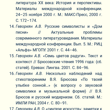
литература XX века: История и перспективы.
Материалы международной конференции.
24–25 ноября 2000 г. М.: МАКС-Пресс, 2000 г.
С. 172–174.
Геворкян А.В.
Русские символисты и «Дом
песни» // Актуальные проблемы
современного литературоведения. Материалы
международной конференции. Вып. 5. М.: РИЦ
«Альфа» МГОПУ. 2001 г. С. 44–46.
Геворкян А.В.
«Семь цветов радуги». Текст и
контекст // Брюсовские чтения 1996 года: (сб.
статей). Ереван: Лингва. 2001. С. 84–96.
Геворкян А.В.
Несколько наблюдений над
стихотворением В.Я. Брюсова «По твоей
улыбке сонной…» (к вопросу о звуковой
символике и музыкальной форме) // В.Я.
Брюсов и русский модернизм. Сб. статей. М.:
ИМЛИ РАН, 2004 г. С. 80–91.
Геворкян А.В.
О «синтезе искусств»: заметки к