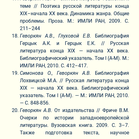
теме // Поэтика русской литературы конца
XIX–начала XX века. Динамика жанра. Общие
проблемы. Проза. М.: ИМЛИ РАН, 2009. С.
211–244
Геворкян А.В.,
Глуховой Е.В.
Библиография
Герцык А.К. и Герцык Е.К. // Русская
литература конца XIX — начала ХХ века.
Библиографический указатель. Том I (А-М). М.:
ИМЛИ РАН, 2010. С. 412–417.
Симонова О., Геворкян А.В.
Библиография
Лохвицкой М.А. // Русская литература конца
XIX — начала ХХ века. Библиографический
указатель. Том I (А-М). — М.: ИМЛИ РАН, 2010.
— С. 848-856.
Геворкян А.В.
От издательства // Фриче В.М.
Очерки по истории западноевропейской
литературы. Вузовская книга. 2009. С. 3–7.
Также подготовка текста, научное