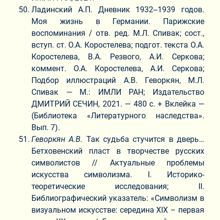
Ладинский А.П. Дневник 1932‒1939 годов.
Моя жизнь в Германии. Парижские
воспоминания / отв. ред. М.Л. Спивак; сост.,
вступ. ст. О.А. Коростелева; подгот. текста О.А.
Коростелева, В.А. Резвого, А.И. Серкова;
коммент. О.А. Коростелева, А.И. Серкова;
Подбор иллюстраций А.В. Геворкян, М.Л.
Спивак — М.: ИМЛИ РАН; Издательство
ДМИТРИЙ СЕЧИН, 2021. — 480 с. + Вклейка —
(Библиотека «Литературного наследства».
Вып. 7).
Геворкян А.В.
Так судьба стучится в дверь…
Бетховенский пласт в творчестве русских
символистов // Актуальные проблемы
искусства символизма. I. Историко-
теоретические исследования; II.
Библиографический указатель: «Символизм в
визуальном искусстве: середина XIX – первая