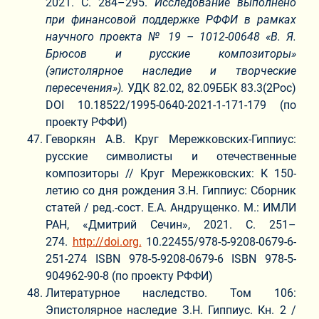
2021. С. 284–295.
Исследование выполнено
при финансовой поддержке РФФИ в рамках
научного проекта № 19 – 1012-00648 «В. Я.
Брюсов и русские композиторы»
(эпистолярное наследие и творческие
пересечения»).
УДК 82.02, 82.09ББК 83.3(2Рос)
DOI 10.18522/1995-0640-2021-1-171-179 (по
проекту РФФИ)
Геворкян А.В. Круг Мережковских-Гиппиус:
русские символисты и отечественные
композиторы // Круг Мережковских: К 150-
летию со дня рождения З.Н. Гиппиус: Сборник
статей / ред.-сост. Е.А. Андрущенко. М.: ИМЛИ
РАН, «Дмитрий Сечин», 2021. С. 251–
274.
http://doi.org.
10.22455/978-5-9208-0679-6-
251-274 ISBN 978-5-9208-0679-6 ISBN 978-5-
904962-90-8 (по проекту РФФИ)
Литературное наследство. Том 106:
Эпистолярное наследие З.Н. Гиппиус. Кн. 2 /