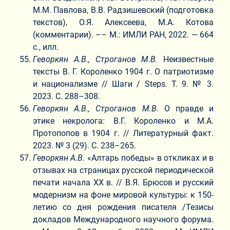
М.М. Павлова, В.В. Радзишевский (подготовка
текстов), О.Я. Алексеева, М.А. Котова
(комментарии). –– М.: ИМЛИ РАН, 2022. — 664
с., илл.
Геворкян А.В., Строганов М.В.
Неизвестные
тексты В. Г. Короленко 1904 г. О патриотизме
и национализме // Шаги / Steps. Т. 9. № 3.
2023. С. 288–308.
Геворкян А.В., Строганов М.В.
О правде и
этике некролога: В.Г. Короленко и М.А.
Протопопов в 1904 г. // Литературный факт.
2023. № 3 (29). С. 238–265.
Геворкян А.В.
«Алтарь победы» в откликах и в
отзывах на страницах русской периодической
печати начала XX в. // В
.
Я. Брюсов и русский
модернизм на фоне мировой культуры: к 150-
летию со дня рождения писателя /Тезисы
докладов Международного научного форума.