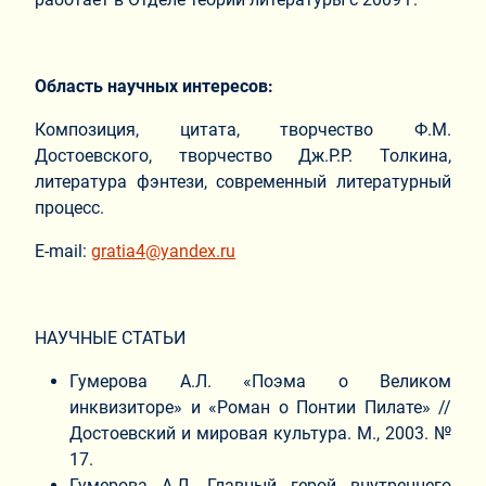
Область научных интересов:
Композиция, цитата, творчество Ф.М.
Достоевского, творчество Дж.Р.Р. Толкина,
литература фэнтези, современный литературный
процесс.
E-mail:
gratia4@yandex.ru
НАУЧНЫЕ СТАТЬИ
Гумерова А.Л. «Поэма о Великом
инквизиторе» и «Роман о Понтии Пилате» //
Достоевский и мировая культура. М., 2003. №
17.
Гумерова А.Л. Главный герой внутреннего