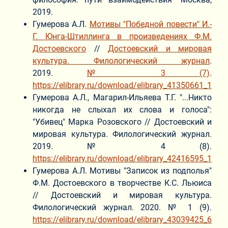
2019.
Гумерова А.Л.
Мотивы "Победной повести" И.-
Г. Юнга-Штиллинга в произведениях Ф.М.
Достоевского
//
Достоевский и мировая
культура. Филологический журнал
.
2019.
№ 3 (7)
.
https://elibrary.ru/download/elibrary_41350661_1698
Гумерова А.Л., Магарил-Ильяева Т.Г. "...Никто
никогда не слыхал их слова и голоса":
"Убивец" Марка Розовского // Достоевский и
мировая культура. Филологический журнал.
2019. № 4 (8).
https://elibrary.ru/download/elibrary_42416595_1628
Гумерова А.Л. Мотивы "Записок из подполья"
Ф.М. Достоевского в творчестве К.С. Льюиса
// Достоевский и мировая культура.
Филологический журнал. 2020. № 1 (9).
https://elibrary.ru/download/elibrary_43039425_6656