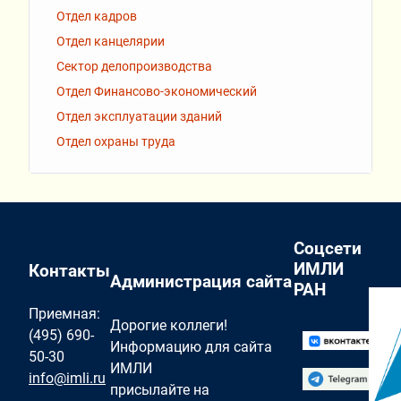
Отдел кадров
Отдел канцелярии
Сектор делопроизводства
Отдел Финансово-экономический
Отдел эксплуатации зданий
Отдел охраны труда
Соцсети
ИМЛИ
Контакты
Администрация сайта
РАН
Приемная:
Дорогие коллеги!
(495) 690-
Информацию для сайта
50-30
ИМЛИ
info@imli.ru
присылайте на