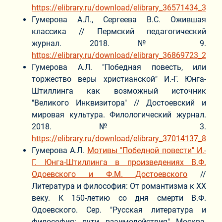
https://elibrary.ru/download/elibrary_36571434_3554
Гумерова А.Л., Сергеева В.С. Ожившая
классика // Пермский педагогический
журнал. 2018. № 9.
https://elibrary.ru/download/elibrary_36869723_2110
Гумерова А.Л. "Победная повесть, или
торжество веры христианской" И.-Г. Юнга-
Штиллинга как возможный источник
"Великого Инквизитора" // Достоевский и
мировая культура. Филологический журнал.
2018. № 3.
https://elibrary.ru/download/elibrary_37014137_8199
Гумерова А.Л.
Мотивы "Победной повести" И.-
Г. Юнга-Штиллинга в произведениях В.Ф.
Одоевского и Ф.М. Достоевского
//
Литература и философия: От романтизма к ХХ
веку. К 150-летию со дня смерти В.Ф.
Одоевского. Сер. "Русская литература и
философия: пути взаимодействия" Москва,