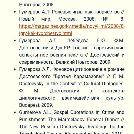
Новгород, 2008.
Гумерова А.Л. Ролевые игры как творчество //
Новый мир. Москва, 2008. № 8.
https://magazines.gorky.media/novyi_mi/2008/8/role
igry-kak-tvorchestvo.html
Гумерова А.Л., Лебедева Е.Ю. Ф.М.
Достоевский и Дж.Р.Р. Толкин: теоретические
аспекты построения текста // Достоевский и
современность. Великий Новгород, 2009.
Гумерова А.Л. Фоновое цитирование в романе
Достоевского "Братья Карамазовы" // F. M.
Dostoevsky in the Context of Cultural Dialogues.
Ф. М. Достоевский в контексте
диалогического взаимодействия культур.
Budapest, 2009.
Gumerova A.L. Gospel Quotations in Crime and
Punishment: The Marmeladov Funeral Dinner //
The New Russian Dostoevsky. Readings for the
Twenty-First Century. Bloomington, Indiana, 2010.