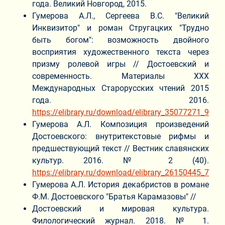
года. Великий Новгород, 2015.
Гумерова А.Л., Сергеева В.С. "Великий
Инквизитор" и роман Стругацких "Трудно
быть богом": возможность двойного
восприятия художественного текста через
призму ролевой игры // Достоевский и
современность. Материалы ХХХ
Международных Старорусских чтений 2015
года. 2016.
https://elibrary.ru/download/elibrary_35077271_9811
Гумерова А.Л. Композиция произведений
Достоевского: внутритекстовые рифмы и
предшествующий текст // Вестник славянских
культур. 2016. № 2 (40).
https://elibrary.ru/download/elibrary_26150445_7318
Гумерова А.Л. История декабристов в романе
Ф.М. Достоевского "Братья Карамазовы" //
Достоевский и мировая культура.
Филологический журнал. 2018. № 1.