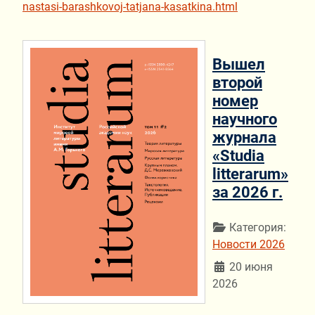
nastasi-barashkovoj-tatjana-kasatkina.html
Вышел
второй
номер
научного
журнала
«Studia
litterarum»
за 2026 г.
Информация о мат
Категория:
Новости 2026
20 июня
2026