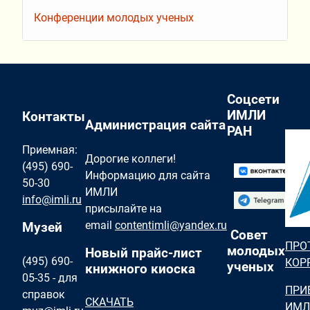
Конференции молодых ученых
Соцсети
ИМЛИ
Контакты
Администрация сайта
РАН
Приемная:
Дорогие коллеги!
(495) 690-
Информацию для сайта
50-30
ИМЛИ
info@imli.ru
присылайте на
email
contentimli@yandex.ru
Музей
Совет
ПРО
молодых
Новый прайс-лист
(495) 690-
КОР
ученых
книжного киоска
05-35 - для
ПРИ
справок
СКАЧАТЬ
ИМЛ