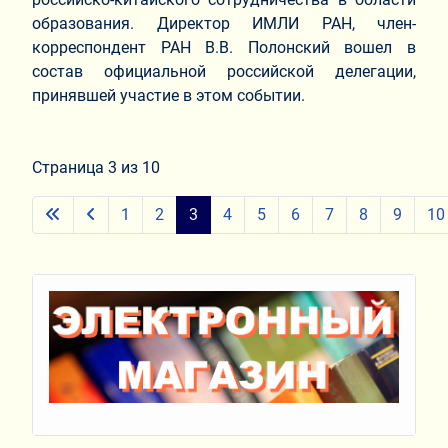
образования. Директор ИМЛИ РАН, член-
корреспондент РАН В.В. Полонский вошел в
состав официальной российской делегации,
принявшей участие в этом событии.
Страница 3 из 10
1
2
3
4
5
6
7
8
9
10