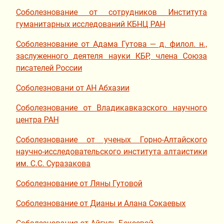
Соболезнование от сотрудников Института
гуманитарных исследований КБНЦ РАН
Соболезнование от Адама Гутова — д. филол. н.,
заслуженного деятеля науки КБР, члена Союза
писателей России
Соболезновани от АН Абхазии
Соболезнование от Владикавказского научного
центра РАН
Соболезнование от ученых Горно-Алтайского
научно-исследовательского института алтаистики
им. С.С. Суразакова
Соболезнование от Ляны Гутовой
Соболезнование от Дианы и Алана Сокаевых