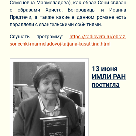
Семеновна Мармеладова), как образ Сони связан
с образами Христа, Богородицы и Иоанна
Предтечи, а также какие в данном романе есть
параллели с евангельскими событиями.
Слушать программу:
https://radiovera.ru/obraz-
sonechki-marmeladovoj-tatjana-kasatkina.html
13 июня
ИМЛИ РАН
постигла