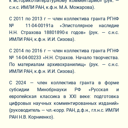
к историко-литературному комментарию» (рук. —
с.н.с. ИМЛИ РАН, к.ф.н. М.А. Можарова).
С 2011 по 2013 г — член коллектива гранта РГНФ
№ 11-04-00191а «Эпистолярное наследие
Н.Н. Страхова 18801890-х годов» (рук. — с.н.с.
ИМЛИ РАН, к.ф.н. И.И. Сизова).
С 2014 по 2016 г — член коллектива гранта РГНФ
№ 14-04-00233 «Н.Н. Страхов. Начало творчества.
По материалам архивохранилищ» (рук. — с.н.с.
ИМЛИ РАН, к.ф.н. И.И. Сизова).
С 2024 — член коллектива гранта в форме
субсидии Минобрнауки РФ «Русская и
европейская классика в XXI веке: подготовка
цифровых научных комментированных изданий»
(руководитель — чл.-корр. РАН, д.ф.н., гл.н.с. ИМЛИ
РАН Н.В. Корниенко).