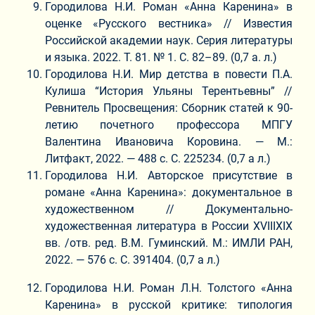
Городилова Н.И. Роман «Анна Каренина» в
оценке «Русского вестника» // Известия
Российской академии наук. Серия литературы
и языка. 2022. Т. 81. № 1. С. 82–89. (0,7 а. л.)
Городилова Н.И. Мир детства в повести П.А.
Кулиша “История Ульяны Терентьевны” //
Ревнитель Просвещения: Сборник статей к 90-
летию почетного профессора МПГУ
Валентина Ивановича Коровина. — М.:
Литфакт, 2022. — 488 с. С. 225234. (0,7 а л.)
Городилова Н.И. Авторское присутствие в
романе «Анна Каренина»: документальное в
художественном // Документально-
художественная литература в России XVIIIXIX
вв. /отв. ред. В.М. Гуминский. М.: ИМЛИ РАН,
2022. — 576 с. С. 391404. (0,7 а л.)
Городилова Н.И. Роман Л.Н. Толстого «Анна
Каренина» в русской критике: типология