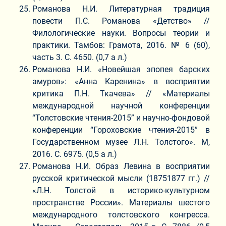
Романова Н.И. Литературная традиция
повести П.С. Романова «Детство» //
Филологические науки. Вопросы теории и
практики. Тамбов: Грамота, 2016. № 6 (60),
часть 3. С. 4650. (0,7 а л.)
Романова Н.И. «Новейшая эпопея барских
амуров»: «Анна Каренина» в восприятии
критика П.Н. Ткачева» // «Материалы
международной научной конференции
“Толстовские чтения-2015” и научно-фондовой
конференции “Гороховские чтения-2015” в
Государственном музее Л.Н. Толстого». М,
2016. С. 6975. (0,5 а л.)
Романова Н.И. Образ Левина в восприятии
русской критической мысли (18751877 гг.) //
«Л.Н. Толстой в историко-культурном
пространстве России». Материалы шестого
международного толстовского конгресса.