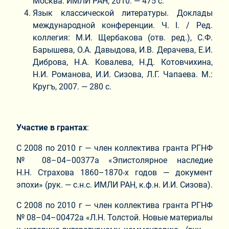
Москва: ИМЛИ РАН, 2010. ― 475 с.
Язык классической литературы. Доклады
международной конференции. Ч. I. / Ред.
коллегия: М.И. Щербакова (отв. ред.), С.Ф.
Барышева, О.А. Давыдова, И.В. Дерачева, Е.И.
Диброва, Н.А. Ковалева, Н.Д. Котовчихина,
Н.И. Романова, И.И. Сизова, Л.Г. Чапаева. М.:
Кругъ, 2007. ― 280 с.
Участие в грантах
:
С 2008 по 2010 г — член коллектива гранта РГНФ
№ 08–04–00377а «Эпистолярное наследие
Н.Н. Страхова 1860–1870-х годов — документ
эпохи» (рук. — с.н.с. ИМЛИ РАН, к.ф.н. И.И. Сизова).
С 2008 по 2010 г — член коллектива гранта РГНФ
№ 08–04–00472а «Л.Н. Толстой. Новые материалы