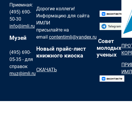
Приемная:
Дорогие коллеги!
(495) 690-
Информацию для сайта
50-30
ИМЛИ
info@imli.ru
присылайте на
email
contentimli@yandex.ru
Музей
Совет
ПРО
молодых
Новый прайс-лист
(495) 690-
КОР
ученых
книжного киоска
05-35 - для
ПРИ
справок
СКАЧАТЬ
ИМЛ
muz@imli.ru