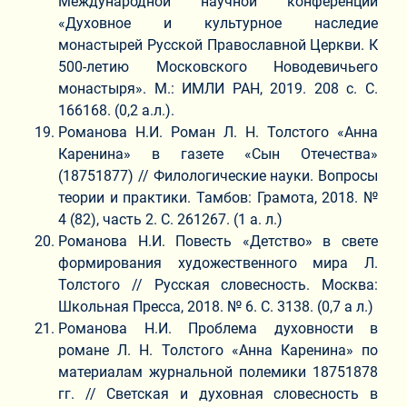
Международной научной конференции
«Духовное и культурное наследие
монастырей Русской Православной Церкви. К
500-летию Московского Новодевичьего
монастыря». М.: ИМЛИ РАН, 2019. 208 с. С.
166168. (0,2 а.л.).
Романова Н.И. Роман Л. Н. Толстого «Анна
Каренина» в газете «Сын Отечества»
(18751877) // Филологические науки. Вопросы
теории и практики. Тамбов: Грамота, 2018. №
4 (82), часть 2. С. 261267. (1 а. л.)
Романова Н.И. Повесть «Детство» в свете
формирования художественного мира Л.
Толстого // Русская словесность. Москва:
Школьная Пресса, 2018. № 6. С. 3138. (0,7 а л.)
Романова Н.И. Проблема духовности в
романе Л. Н. Толстого «Анна Каренина» по
материалам журнальной полемики 18751878
гг. // Светская и духовная словесность в