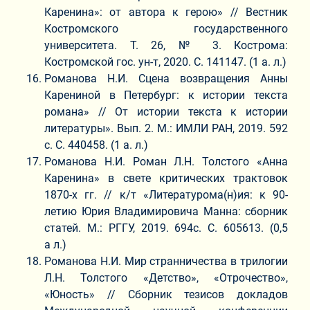
Каренина»: от автора к герою» // Вестник
Костромского государственного
университета. Т. 26, № 3. Кострома:
Костромской гос. ун-т, 2020. С. 141147. (1 а. л.)
Романова Н.И. Сцена возвращения Анны
Карениной в Петербург: к истории текста
романа» // От истории текста к истории
литературы». Вып. 2. М.: ИМЛИ РАН, 2019. 592
с. С. 440458. (1 а. л.)
Романова Н.И. Роман Л.Н. Толстого «Анна
Каренина» в свете критических трактовок
1870-х гг. // к/т «Литературома(н)ия: к 90-
летию Юрия Владимировича Манна: сборник
статей. М.: РГГУ, 2019. 694с. С. 605613. (0,5
а л.)
Романова Н.И. Мир странничества в трилогии
Л.Н. Толстого «Детство», «Отрочество»,
«Юность» // Сборник тезисов докладов