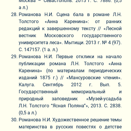
Москва – Севастополь. 2015 г. С. 7886. (0,5
а л.)
Романова Н.И. Сцена бала в романе Л.Н.
Толстого «Анна Каренина»: от ранних
редакций к завершенному тексту // «Лесной
вестник Московского государственного
университета леса». Мытищи. 2013 г. № 4 (97).
С. 147157. (1 а. л.)
Романова Н.И. Первые отклики на начало
публикации романа Л.Н. Толстого «Анна
Каренина» (по материалам периодических
изданий 1875 г.) // «Мансуровские чтения».
Калуга. Сентябрь 2012 г. Вып. 5.
Государственный мемориальный и
природный заповедник «Музей-усадьба
Л.Н. Толстого “Ясная Поляна”», 2013. С. 2838.
(0,5 а л.)
Романова Н.И. Художественное решение темы
материнства в русских повестях о детстве