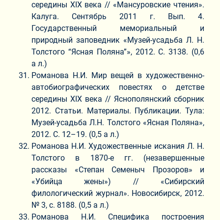
середины XIX века // «Мансуровские чтения».
Калуга. Сентябрь 2011 г. Вып. 4.
Государственный мемориальный и
природный заповедник «Музей-усадьба Л. Н.
Толстого “Ясная Поляна”», 2012. С. 3138. (0,6
а л.)
Романова Н.И. Мир вещей в художественно-
автобиографических повестях о детстве
середины XIX века // Яснополянский сборник
2012. Статьи. Материалы. Публикации. Тула:
Музей-усадьба Л.Н. Толстого «Ясная Поляна»,
2012. С. 12–19. (0,5 а л.)
Романова Н.И. Художественные искания Л. Н.
Толстого в 1870-е гг. (незавершенные
рассказы «Степан Семеныч Прозоров» и
«Убийца жены») // «Сибирский
филологический журнал». Новосибирск, 2012.
№ 3, с. 8188. (0,5 а л.)
Романова Н.И. Специфика построения