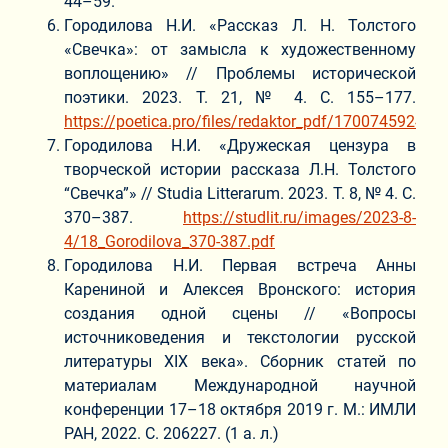
44–59.
Городилова Н.И. «Рассказ Л. Н. Толстого
«Свечка»: от замысла к художественному
воплощению» // Проблемы исторической
поэтики. 2023. Т. 21, № 4. С. 155–177.
https://poetica.pro/files/redaktor_pdf/1700745924.pd
Городилова Н.И. «Дружеская цензура в
творческой истории рассказа Л.Н. Толстого
“Свечка”» // Studia Litterarum. 2023. Т. 8, № 4. С.
370–387.
https://studlit.ru/images/2023-8-
4/18_Gorodilova_370-387.pdf
Городилова Н.И. Первая встреча Анны
Карениной и Алексея Вронского: история
создания одной сцены // «Вопросы
источниковедения и текстологии русской
литературы XIX века». Сборник статей по
материалам Международной научной
конференции 17–18 октября 2019 г. М.: ИМЛИ
РАН, 2022. С. 206227. (1 а. л.)