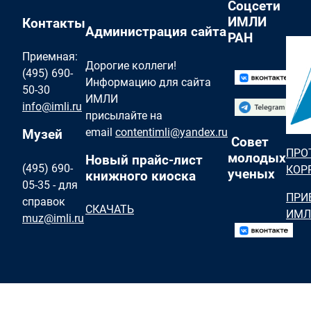
Соцсети
ИМЛИ
Контакты
Администрация сайта
РАН
Приемная:
Дорогие коллеги!
(495) 690-
Информацию для сайта
50-30
ИМЛИ
info@imli.ru
присылайте на
email
contentimli@yandex.ru
Музей
Совет
ПРО
молодых
Новый прайс-лист
(495) 690-
КОР
ученых
книжного киоска
05-35 - для
ПРИ
справок
СКАЧАТЬ
ИМЛ
muz@imli.ru