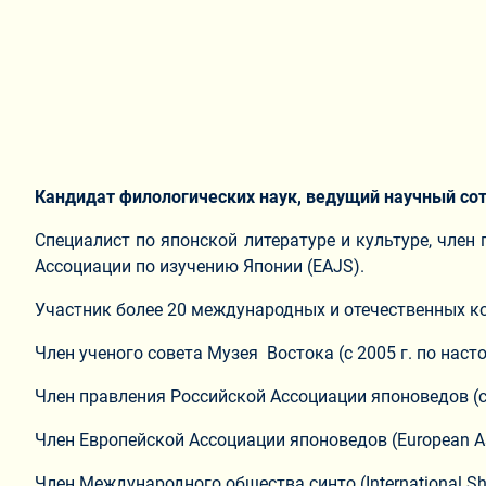
Кандидат филологических наук,
ведущий научный со
Cпециалист по японской литературе и культуре, член
Ассоциации по изучению Японии (EAJS).
Участник более 20 международных и отечественных ко
Член ученого совета Музея Востока (с 2005 г. по наст
Член правления Российской Ассоциации японоведов (c
Член Европейской Ассоциации японоведов (European Asso
Член Международного общества синто (International Shi