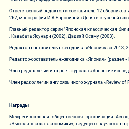
Ответственный редактор и составитель 12 сборников и 
262, монографии И.А.Борониной «Девять ступеней вака.
Главный редактор серии "Японская классическая билио
, Кавабата Ясунари (2002), Дадзай Осаму (2003).
Редактор-составитель ежегодника «Япония» за 2013, 201
Редактор-составитель ежегодника «Япония» (раздел «Кул
Член редколлегии интернет-журнала «Японские исследова
Член редколлегии англоязычного журнала «Review of R
Награды
Межрегиональная общественная организация Ассоци
«Высшая школа экономики», ведущего научного сотр