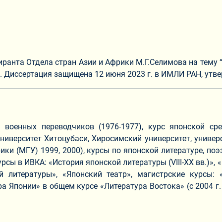
иранта Отдела стран Азии и Африки М.Г.Селимова на тему
. Диссертация защищена 12 июня 2023 г. в ИМЛИ РАН, утв
 военных переводчиков (1976-1977), курс японской ср
ниверситет Хитоцубаси, Хиросимский университет, универси
ики (МГУ) 1999, 2000), курсы по японской литературе, по
урсы в ИВКА: «История японской литературы (VIII-XX вв.)»
 литературы», «Японский театр», магистрские курсы:
тура Японии» в общем курсе «Литература Востока» (с 2004 