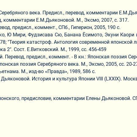
еребряного века. Предисл., перевод, комментарии Е.М.Дьяко
, комментарии Е.М.Дьяконовой. М., Эксмо, 2007, с. 317.
од, предисл., коммент., СПб., Гиперион, 2005, 190 с.
, Ю Мири, Фудзисава Сю, Банана Ёсимото, Экуни Каори и д
19-478; "Теория катастроф. Антология современной японской 
а 2". Сост. Е.Витковский. М., 1999, сс. 456-459
Перевод, предисл., коммент. - В кн.: Японская поэзия Сереб
понская поэзия Серебряного века. М., Эксмо, 2005, сс. 20-27
етнама. М., изд-во «Правда», 1989, 586 с.
. Дьяконовой. История и культура Японии VIII (LXXIX). Мо
японского, предисловие, комментарии Елены Дьяконовой. СПб