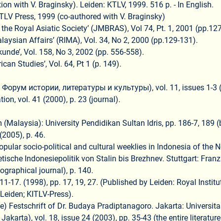
on with V. Braginsky). Leiden: KTLV, 1999. 516 p. - In English.
ITLV Press, 1999 (co-authored with V. Braginsky)
 the Royal Asiatic Society’ (JMBRAS), Vol 74, Pt. 1, 2001 (pp.12
alaysian Affairs’ (RIMA), Vol. 34, No 2, 2000 (pp.129-131).
kunde’, Vol. 158, No 3, 2002 (pp. 556-558).
ican Studies’, Vol. 64, Pt 1 (p. 149).
Форум истории, литературы и культуры), vol. 11, issues 1-3 (2
n, vol. 41 (2000), p. 23 (journal).
alaysia): University Pendidikan Sultan Idris, pp. 186-7, 189 (
(2005), p. 46.
pular socio-political and cultural weeklies in Indonesia of the 
che Indonesiepolitik von Stalin bis Brezhnev. Stuttgart: Franz 
ographical journal), p. 140.
1-17. (1998), pp. 17, 19, 27. (Published by Leiden: Royal Institu
 Leiden; KITLV-Press).
 Festschrift of Dr. Budaya Pradiptanagoro. Jakarta: Universita
arta), vol. 18, issue 24 (2003), pp. 35-43 (the entire literature