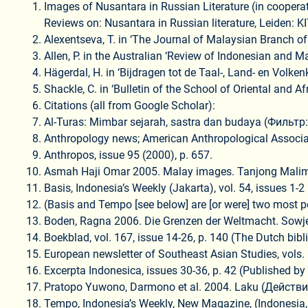
Images of Nusantara in Russian Literature (in cooperati
Reviews on: Nusantara in Russian literature, Leiden: K
Alexentseva, T. in ‘The Journal of Malaysian Branch of
Allen, P. in the Australian ‘Review of Indonesian and M
Hägerdal, H. in ‘Bijdragen tot de Taal-, Land- en Volken
Shackle, C. in ‘Bulletin of the School of Oriental and Afr
Citations (all from Google Scholar):
Al-Turas: Mimbar sejarah, sastra dan budaya (Фильтр: 
Anthropology news; American Anthropological Associatio
Anthropos, issue 95 (2000), p. 657.
Asmah Haji Omar 2005. Malay images. Tanjong Malim (M
Basis, Indonesia’s Weekly (Jakarta), vol. 54, issues 1-2 
(Basis and Tempo [see below] are [or were] two most po
Boden, Ragna 2006. Die Grenzen der Weltmacht. Sowjetis
Boekblad, vol. 167, issue 14-26, p. 140 (The Dutch bibli
European newsletter of Southeast Asian Studies, vols. 1
Excerpta Indonesica, issues 30-36, p. 42 (Published by
Pratopo Yuwono, Darmono et al. 2004. Laku (Действие)
Tempo, Indonesia’s Weekly, New Magazine, (Indonesia, Jak