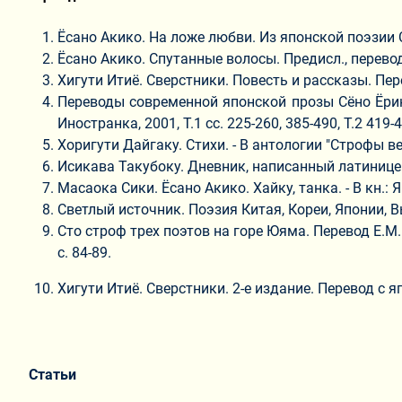
Ёсано Акико. На ложе любви. Из японской поэзии С
Ёсано Акико. Спутанные волосы. Предисл., перевод
Хигути Итиё. Сверстники. Повесть и рассказы. Перев
Переводы современной японской прозы Сёно Ёрико
Иностранка, 2001, Т.1 сс. 225-260, 385-490, Т.2 4
Хоригути Дайгаку. Стихи. - В антологии "Строфы век
Исикава Такубоку. Дневник, написанный латиницей. 
Масаока Сики. Ёсано Акико. Хайку, танка. - В кн.: Я
Светлый источник. Поэзия Китая, Кореи, Японии, Вь
Сто строф трех поэтов на горе Юяма. Перевод Е.М
с. 84-89.
Хигути Итиё. Сверстники. 2-е издание. Перевод с 
Статьи