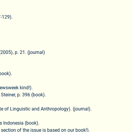
7-129).
005), p. 21. (journal)
book).
Newsweek kind!).
Steiner, p. 396 (book).
te of Linguistic and Anthropology). (journal).
s Indonesia (book).
 section of the issue is based on our book!).